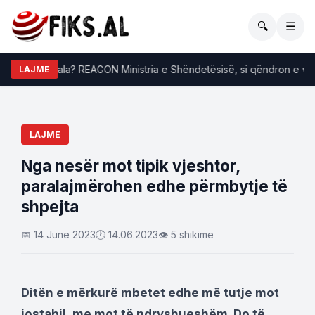
🔍
☰
et Evis Sala? REAGON Ministria e Shëndetësisë, si qëndron e vërte
LAJME
LAJME
Nga nesër mot tipik vjeshtor,
paralajmërohen edhe përmbytje të
shpejta
📅 14 June 2023
🕐 14.06.2023
👁 5 shikime
Ditën e mërkurë mbetet edhe më tutje mot
jostabil, me mot të ndryshueshëm. Do të