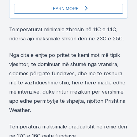
Temperaturat minimale zbresin në 11C e 14C,
ndërsa ajo maksmiale shkon deri në 23C e 25C.
Nga dita e enjte po pritet të kemi mot më tipik
vjeshtor, të dominuar më shumë nga vransira,
sidomos përgjatë fundjavës, dhe me të reshura
më të vazhdueshme shiu, herë herë madje edhe
më intenzive, duke rritur rrezikun për vërshime
apo edhe përmbytje të shpejta, njofton Prishtina
Weather.
Temperatura maksimale gradualisht në rënie deri
në 17C e 16C gjatë fundjave.