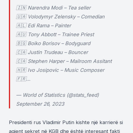
🇮🇳 Narendra Modi – Tea seller
🇺🇦 Volodymyr Zelensky – Comedian
🇦🇱 Edi Rama – Painter
🇦🇺 Tony Abbott – Trainee Priest
🇧🇬 Boiko Borisov – Bodyguard
🇨🇦 Justin Trudeau – Bouncer
🇨🇦 Stephen Harper – Mailroom Assitant
🇭🇷 Ivo Josipovic – Music Composer
🇫🇷…
— World of Statistics (@stats_feed)
September 26, 2023
Presidenti rus Vladimir Putin kishte një karrierë si
agjent sekret në KGB dhe është interesant fakti