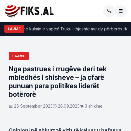
🔍
☰
i hekurin në kulmin e vapës! Truku i thjeshtë me dy përbërës do ju n
LAJME
LAJME
Nga pastrues i rrugëve deri tek
mbledhës i shisheve – ja çfarë
punuan para politikes liderët
botërorë
📅 28 September 2023
🕐 28.09.2023
👁 3 shikime
Opinioni në shkurt të vitit të kaluar u befasua