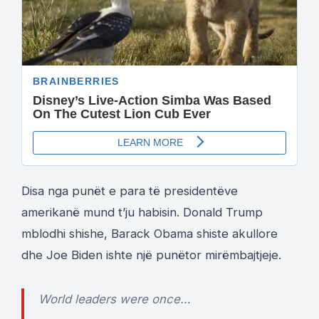
Disa nga punët e para të presidentëve
amerikanë mund t’ju habisin. Donald Trump
mblodhi shishe, Barack Obama shiste akullore
dhe Joe Biden ishte një punëtor mirëmbajtjeje.
World leaders were once…