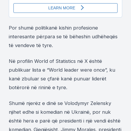
Por shumë politikanë kishin profesione
interesante përpara se të bëheshin udhëheqës
të vendeve të tyre.
Në profilin World of Statistics në X është
publikuar lista e “World leader were once”, ku
kanë zbuluar se çfarë kanë punuar liderët
botërorë në rininë e tyre.
Shumë njerëz e dinë se Volodymyr Zelensky
njihet edhe si komedian në Ukrainë, por nuk
është hera e parë që presidenti i një vendi është
komedian. Gjegjësisht, Jimmy Morales, presidenti