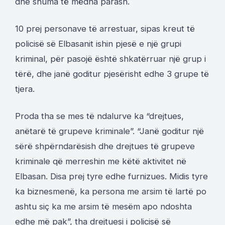
dhe shuma të mëdha parash.
10 prej personave të arrestuar, sipas kreut të
policisë së Elbasanit ishin pjesë e një grupi
kriminal, për pasojë është shkatërruar një grup i
tërë, dhe janë goditur pjesërisht edhe 3 grupe të
tjera.
Proda tha se mes të ndalurve ka “drejtues,
anëtarë të grupeve kriminale”. “Janë goditur një
sërë shpërndarësish dhe drejtues të grupeve
kriminale që merreshin me këtë aktivitet në
Elbasan. Disa prej tyre edhe furnizues. Midis tyre
ka biznesmenë, ka persona me arsim të lartë po
ashtu siç ka me arsim të mesëm apo ndoshta
edhe më pak”, tha drejtuesi i policisë së