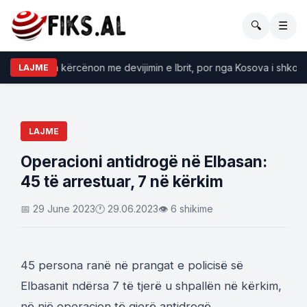
🔍
☰
la: Serbia kërcënon me devijimin e Ibrit, por nga Kosova i shkojnë mb
LAJME
LAJME
Operacioni antidrogë në Elbasan:
45 të arrestuar, 7 në kërkim
📅 29 June 2023
🕐 29.06.2023
👁 6 shikime
45 persona ranë në prangat e policisë së
Elbasanit ndërsa 7 të tjerë u shpallën në kërkim,
në një operacion të gjerë antidrogë.