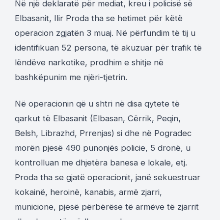
Në një deklaratë për mediat, kreu i policisë së
Elbasanit, Ilir Proda tha se hetimet për këtë
operacion zgjatën 3 muaj. Në përfundim të tij u
identifikuan 52 persona, të akuzuar për trafik të
lëndëve narkotike, prodhim e shitje në
bashkëpunim me njëri-tjetrin.
Në operacionin që u shtri në disa qytete të
qarkut të Elbasanit (Elbasan, Cërrik, Peqin,
Belsh, Librazhd, Prrenjas) si dhe në Pogradec
morën pjesë 490 punonjës policie, 5 dronë, u
kontrolluan me dhjetëra banesa e lokale, etj.
Proda tha se gjatë operacionit, janë sekuestruar
kokainë, heroinë, kanabis, armë zjarri,
municione, pjesë përbërëse të armëve të zjarrit