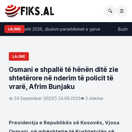
🔍
☰
opi 10 gusht 2026, zbuloni parashikimet e yjeve
Buzhala: S
LAJME
LAJME
Osmani e shpallë të hënën ditë zie
shtetërore në nderim të policit të
vrarë, Afrim Bunjaku
📅 24 September 2023
🕐 24.09.2023
👁 2 shikime
Presidentja e Republikës së Kosovës, Vjosa
Osmani, në mbështetje të Kushtetutës së