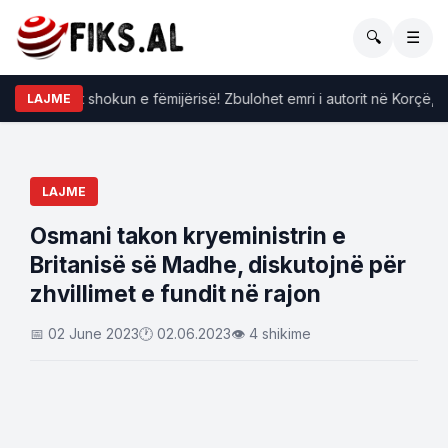
🔍
☰
 pabesisht shokun e fëmijërisë! Zbulohet emri i autorit në Korçë, poli
LAJME
LAJME
Osmani takon kryeministrin e
Britanisë së Madhe, diskutojnë për
zhvillimet e fundit në rajon
📅 02 June 2023
🕐 02.06.2023
👁 4 shikime