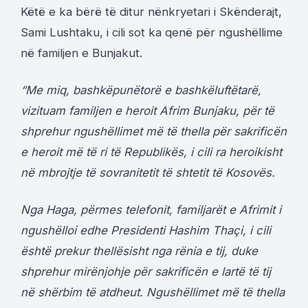
Këtë e ka bërë të ditur nënkryetari i Skënderajt,
Sami Lushtaku, i cili sot ka qenë për ngushëllime
në familjen e Bunjakut.
“Me miq, bashkëpunëtorë e bashkëluftëtarë,
vizituam familjen e heroit Afrim Bunjaku, për të
shprehur ngushëllimet më të thella për sakrificën
e heroit më të ri të Republikës, i cili ra heroikisht
në mbrojtje të sovranitetit të shtetit të Kosovës.
Nga Haga, përmes telefonit, familjarët e Afrimit i
ngushëlloi edhe Presidenti Hashim Thaçi, i cili
është prekur thellësisht nga rënia e tij, duke
shprehur mirënjohje për sakrificën e lartë të tij
në shërbim të atdheut. Ngushëllimet më të thella