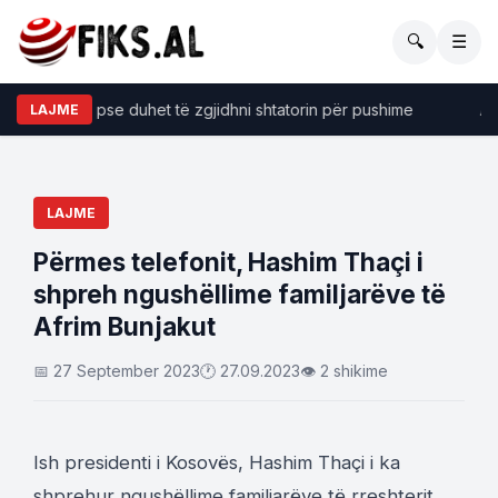
🔍
☰
e të forta pse duhet të zgjidhni shtatorin për pushime
​Anal
LAJME
LAJME
Përmes telefonit, Hashim Thaçi i
shpreh ngushëllime familjarëve të
Afrim Bunjakut
📅 27 September 2023
🕐 27.09.2023
👁 2 shikime
Ish presidenti i Kosovës, Hashim Thaçi i ka
shprehur ngushëllime familjarëve të rreshterit