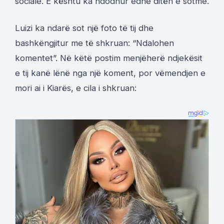
sociale. E kështu ka ndodhur edhe ditën e sotme.
Luizi ka ndarë sot një foto të tij dhe
bashkëngjitur me të shkruan: “Ndalohen
komentet”. Në këtë postim menjëherë ndjekësit
e tij kanë lënë nga një koment, por vëmendjen e
mori ai i Kiarës, e cila i shkruan: