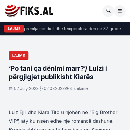
🔍
☰
E premtja me diell dhe temperatura deri në 37 gradë
LAJME
LAJME
‘Po tani ça dënimi marr?’/ Luizi i
përgjigjet publikisht Kiarës
📅 02 July 2023
🕐 02.07.2023
👁 4 shikime
Luiz Ejlli dhe Kiara Tito u njohën në “Big Brother
VIP”, aty ku nisën edhe një romancë dashurie.
Brenda shtëpisë më të famshme në Shqipëri,