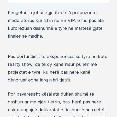
Këngëtari i njohur zgjodhi që t’i propozonte
moderatores kur ishin në BB VIP, e më pas ata
kurorëzuan dashurinë e tyre në martesë gjatë
finales së madhe.
Pas përfundimit të eksperiencës së tyre në këtë
reality show, që të dy kanë nisur punën me
projektet e tyre, ku herë pas here kanë
qëndruar edhe larg njëri-tjetrit.
Por pavarësisht kësaj ata duken shumë të
dashuruar me njëri-tjetrin, pasi herë pas here
nuk mungojnë deklaratat e dashurisë në rrjetet