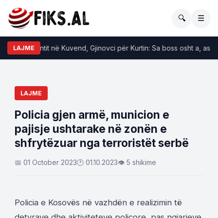
🔍
☰
t e incidentit në Kuvend, Gjinovci për Kurtin: Sa boss osht a, as nuk li
LAJME
LAJME
​Policia gjen armë, municion e
pajisje ushtarake në zonën e
shfrytëzuar nga terroristët serbë
📅 01 October 2023
🕐 01.10.2023
👁 5 shikime
Policia e Kosovës në vazhdën e realizimin të
detyrave dhe aktiviteteve policore, pas ngjarjeve