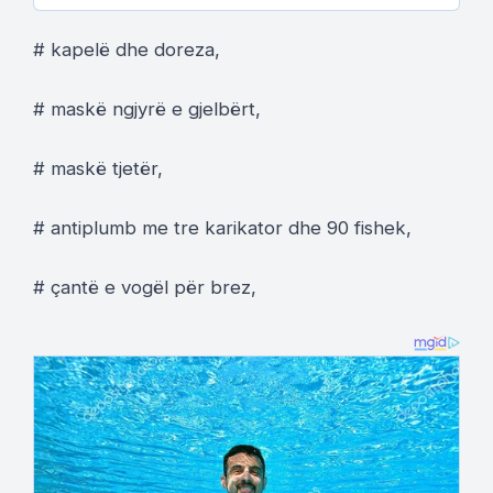
# kapelë dhe doreza,
# maskë ngjyrë e gjelbërt,
# maskë tjetër,
# antiplumb me tre karikator dhe 90 fishek,
# çantë e vogël për brez,