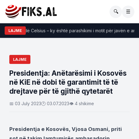
🔍
☰
në 36 gradë Celsius – ky është parashikimi i motit për javën e ardh
LAJME
LAJME
Presidentja: Anëtarësimi i Kosovës
në KiE në dobi të garantimit të të
drejtave për të gjithë qytetarët
📅 03 July 2023
🕐 03.07.2023
👁 4 shikime
Presidentja e Kosovës, Vjosa Osmani, priti
sot në takim lamtumirës ambasadorin