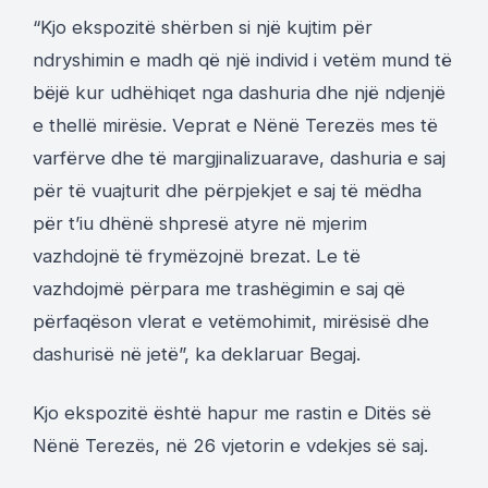
“Kjo ekspozitë shërben si një kujtim për
ndryshimin e madh që një individ i vetëm mund të
bëjë kur udhëhiqet nga dashuria dhe një ndjenjë
e thellë mirësie. Veprat e Nënë Terezës mes të
varfërve dhe të margjinalizuarave, dashuria e saj
për të vuajturit dhe përpjekjet e saj të mëdha
për t’iu dhënë shpresë atyre në mjerim
vazhdojnë të frymëzojnë brezat. Le të
vazhdojmë përpara me trashëgimin e saj që
përfaqëson vlerat e vetëmohimit, mirësisë dhe
dashurisë në jetë”, ka deklaruar Begaj.
Kjo ekspozitë është hapur me rastin e Ditës së
Nënë Terezës, në 26 vjetorin e vdekjes së saj.