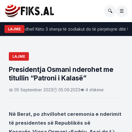
🔍
☰
po i përkëdhel! Këto 3 shenja të zodiakut do të përjetojnë ditë të bu
LAJME
LAJME
Presidentja Osmani nderohet me
titullin “Patroni i Kalasë”
📅 05 September 2023
🕐 05.09.2023
👁 4 shikime
Në Berat, po zhvillohet ceremonia e nderimit
të presidentes së Republikës së
Kosovës,Vjosa Osmani -Sadriu. Asaj do t`i