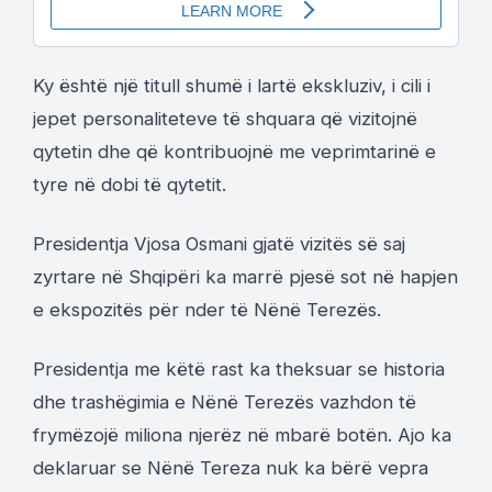
Ky është një titull shumë i lartë ekskluziv, i cili i
jepet personaliteteve të shquara që vizitojnë
qytetin dhe që kontribuojnë me veprimtarinë e
tyre në dobi të qytetit.
Presidentja Vjosa Osmani gjatë vizitës së saj
zyrtare në Shqipëri ka marrë pjesë sot në hapjen
e ekspozitës për nder të Nënë Terezës.
Presidentja me këtë rast ka theksuar se historia
dhe trashëgimia e Nënë Terezës vazhdon të
frymëzojë miliona njerëz në mbarë botën. Ajo ka
deklaruar se Nënë Tereza nuk ka bërë vepra