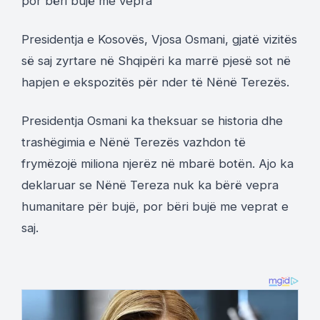
por bëri bujë me vepra
Presidentja e Kosovës, Vjosa Osmani, gjatë vizitës
së saj zyrtare në Shqipëri ka marrë pjesë sot në
hapjen e ekspozitës për nder të Nënë Terezës.
Presidentja Osmani ka theksuar se historia dhe
trashëgimia e Nënë Terezës vazhdon të
frymëzojë miliona njerëz në mbarë botën. Ajo ka
deklaruar se Nënë Tereza nuk ka bërë vepra
humanitare për bujë, por bëri bujë me veprat e
saj.