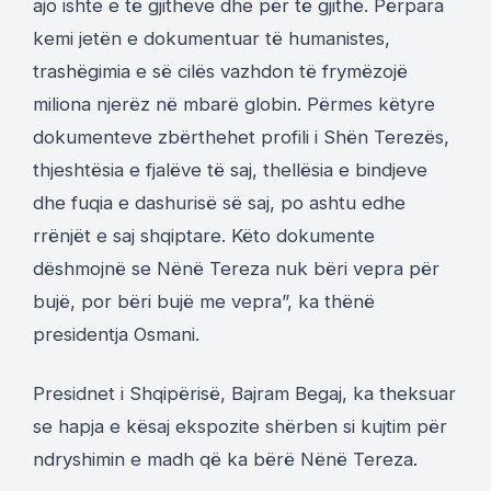
ajo ishte e të gjithëve dhe për të gjithë. Përpara
kemi jetën e dokumentuar të humanistes,
trashëgimia e së cilës vazhdon të frymëzojë
miliona njerëz në mbarë globin. Përmes këtyre
dokumenteve zbërthehet profili i Shën Terezës,
thjeshtësia e fjalëve të saj, thellësia e bindjeve
dhe fuqia e dashurisë së saj, po ashtu edhe
rrënjët e saj shqiptare. Këto dokumente
dëshmojnë se Nënë Tereza nuk bëri vepra për
bujë, por bëri bujë me vepra”, ka thënë
presidentja Osmani.
Presidnet i Shqipërisë, Bajram Begaj, ka theksuar
se hapja e kësaj ekspozite shërben si kujtim për
ndryshimin e madh që ka bërë Nënë Tereza.