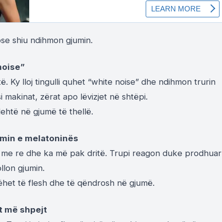
se shiu ndihmon gjumin.
noise”
utë. Ky lloj tingulli quhet “white noise” dhe ndihmon trurin
 makinat, zërat apo lëvizjet në shtëpi.
lehtë në gjumë të thellë.
imin e melatoninës
uar me re dhe ka më pak dritë. Trupi reagon duke prodhuar
lon gjumin.
het të flesh dhe të qëndrosh në gjumë.
t më shpejt