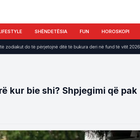
LIFESTYLE
SHËNDETËSIA
FUN
HOROSKOPI
iakut do të përjetojnë ditë të bukura deri në fund të vitit 2026
rë kur bie shi? Shpjegimi që pak