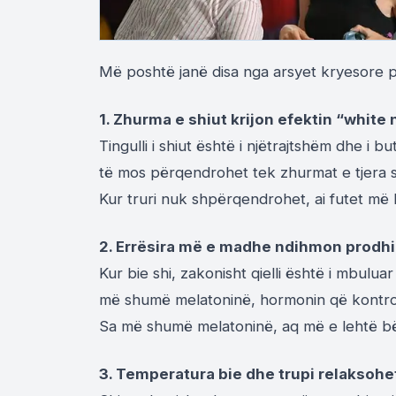
Më poshtë janë disa nga arsyet kryesore p
1. Zhurma e shiut krijon efektin “white 
Tingulli i shiut është i njëtrajtshëm dhe i b
të mos përqendrohet tek zhurmat e tjera si
Kur truri nuk shpërqendrohet, ai futet më 
2. Errësira më e madhe ndihmon prodh
Kur bie shi, zakonisht qielli është i mbul
më shumë melatoninë, hormonin që kontrol
Sa më shumë melatoninë, aq më e lehtë bë
3. Temperatura bie dhe trupi relaksohe