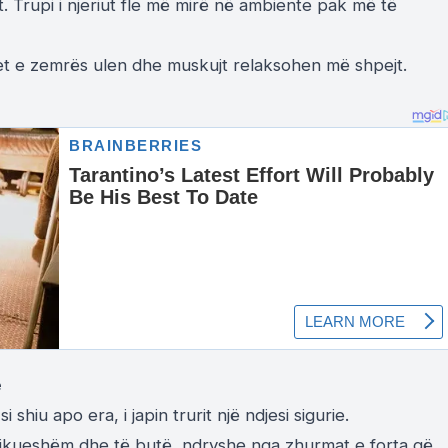
. Trupi i njeriut fle më mirë në ambiente pak më të
et e zemrës ulen dhe muskujt relaksohen më shpejt.
e
 shiu apo era, i japin trurit një ndjesi sigurie.
hikueshëm dhe të butë, ndryshe nga zhurmat e forta që