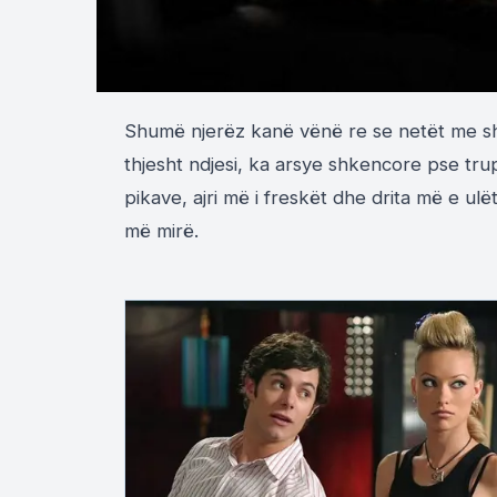
Shumë njerëz kanë vënë re se netët me shi
thjesht ndjesi, ka arsye shkencore pse trup
pikave, ajri më i freskët dhe drita më e ulë
më mirë.