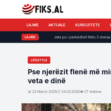
LAJME
AKTUALE
KURIOZITETE
ve për shenjën tuaj
Jeta po i përkëdhel! Këto 3 shenja të zod
LAJME
LIFESTYLE
Pse njerëzit flenë më mi
veta e dinë
📅 24 March 2026
🕐 24.03.2026
👁 27 shikime