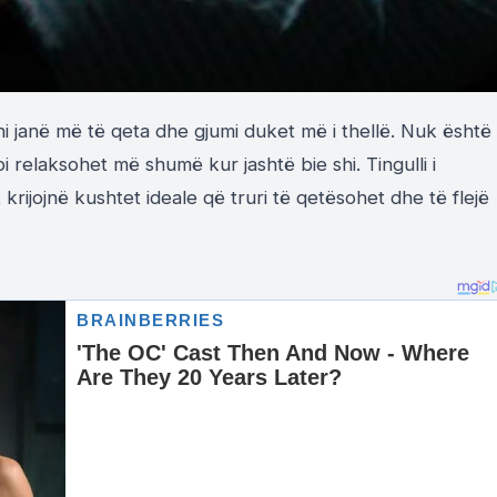
 janë më të qeta dhe gjumi duket më i thellë. Nuk është
i relaksohet më shumë kur jashtë bie shi. Tingulli i
t krijojnë kushtet ideale që truri të qetësohet dhe të flejë