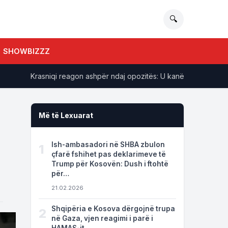
🔍
SHOWBIZZZ
​Krasniqi reagon ashpër ndaj opozitës: U kanë ardhur në ndihmë 
Më të Lexuarat
Ish-ambasadori në SHBA zbulon
1
çfarë fshihet pas deklarimeve të
Trump për Kosovën: Dush i ftohtë
për…
21.02.2026
Shqipëria e Kosova dërgojnë trupa
2
në Gaza, vjen reagimi i parë i