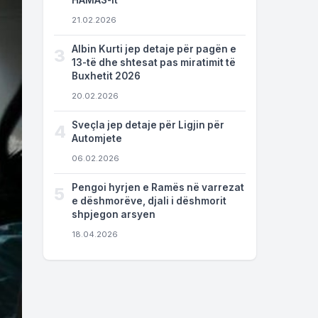
HAMAS-it
21.02.2026
Albin Kurti jep detaje për pagën e
3
13-të dhe shtesat pas miratimit të
Buxhetit 2026
20.02.2026
Sveçla jep detaje për Ligjin për
4
Automjete
06.02.2026
Pengoi hyrjen e Ramës në varrezat
5
e dëshmorëve, djali i dëshmorit
shpjegon arsyen
18.04.2026