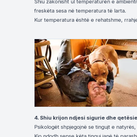
Shiu zakonisht ul temperaturën e ambientit
freskëta sesa në temperatura të larta.
Kur temperatura është e rehatshme, rrahj
4. Shiu krijon ndjesi sigurie dhe qetësi
Psikologët shpjegojnë se tingujt e natyrës, si
Kjo ndodh sepse këta tinguj janë të paras