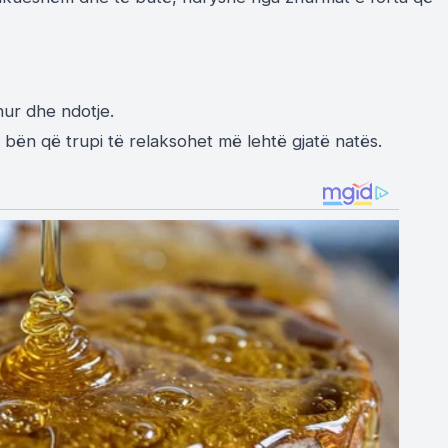
hur dhe ndotje.
bën që trupi të relaksohet më lehtë gjatë natës.