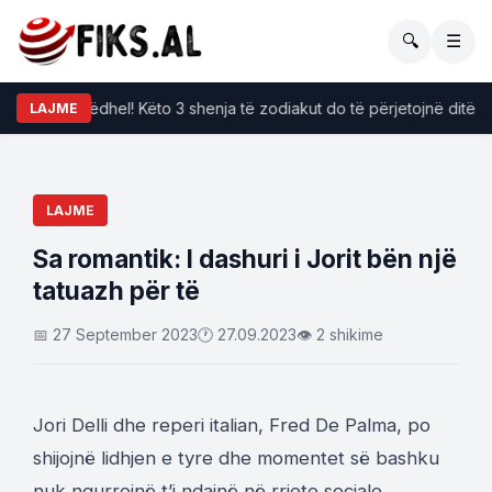
🔍
☰
a po i përkëdhel! Këto 3 shenja të zodiakut do të përjetojnë ditë të b
LAJME
LAJME
Sa romantik: I dashuri i Jorit bën një
tatuazh për të
📅 27 September 2023
🕐 27.09.2023
👁 2 shikime
Jori Delli dhe reperi italian, Fred De Palma, po
shijojnë lidhjen e tyre dhe momentet së bashku
nuk ngurrojnë t’i ndajnë në rrjete sociale.