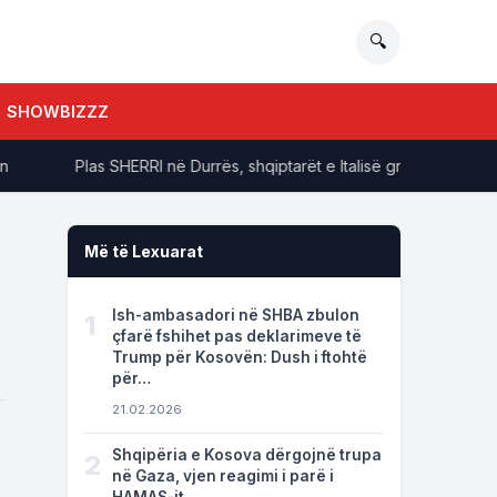
🔍
SHOWBIZZZ
Plas SHERRI në Durrës, shqiptarët e Italisë grushtohen në mes
Më të Lexuarat
Ish-ambasadori në SHBA zbulon
1
çfarë fshihet pas deklarimeve të
Trump për Kosovën: Dush i ftohtë
për…
21.02.2026
Shqipëria e Kosova dërgojnë trupa
2
në Gaza, vjen reagimi i parë i