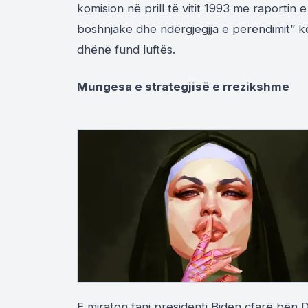
komision në prill të vitit 1993 me raportin 
boshnjake dhe ndërgjegjja e perëndimit” 
dhënë fund luftës.
Mungesa e strategjisë e rrezikshme
E miraton tani presidenti Biden çfarë bën D