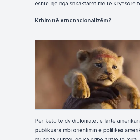
është një nga shkaktaret më të kryesore të
Kthim në etnonacionalizëm?
Për këto të dy diplomatët e lartë amerikanë
publikuara mbi orientimin e politikës ameri
mund ta kuptoj, që ka edhe arsye të mira, 