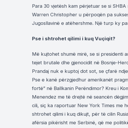
Para 30 vjetësh kam përjetuar se si SHBA 
Warren Christopher u përpoqën pa sukses 
Jugosllavinë e atëhershme. Një turp ky pa
Pse i shtrohet qilimi i kuq Vuçiqit?
Më kujtohet shumë mirë, se si presidenti am
tejet brutale dhe gjenocidit në Bosnje-He
Prandaj nuk e kuptoj dot sot, se çfarë ndj
Pse e kanë përzgjedhur amerikanët pragmat
fortë” në Ballkanin Perëndimor? Kreu i Ko
Menendez me të drejtë në seancën dëgjimo
cili, siç ka raportuar New York Times me ho
shtrohet qilimi i kuq dikujt, për të cilin R
afërsia pikërisht me Serbinë, që me politikë