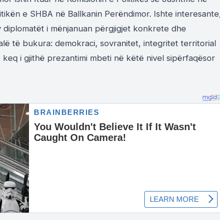
itikën e SHBA në Ballkanin Perëndimor. Ishte interesante
y diplomatët i mënjanuan përgjigjet konkrete dhe
lë të bukura: demokraci, sovranitet, integritet territorial
 keq i gjithë prezantimi mbeti në këtë nivel sipërfaqësor