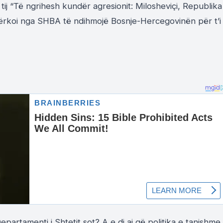
e tij “Të ngrihesh kundër agresionit: Milosheviçi, Republika
kërkoi nga SHBA të ndihmojë Bosnje-Hercegovinën për t’i
epartamenti i Shtetit sot? A e di ai që politika e tanishme