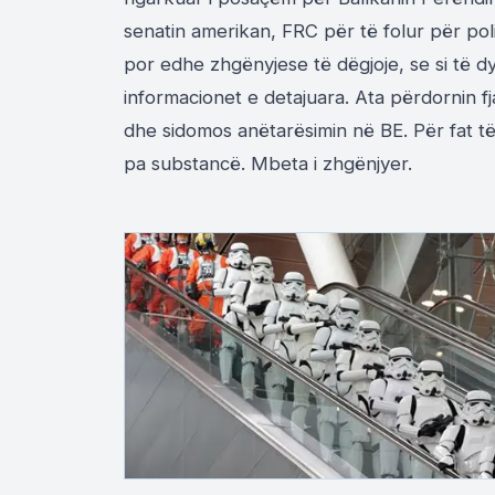
senatin amerikan, FRC për të folur për pol
por edhe zhgënyjese të dëgjoje, se si të d
informacionet e detajuara. Ata përdornin fja
dhe sidomos anëtarësimin në BE. Për fat të
pa substancë. Mbeta i zhgënjyer.