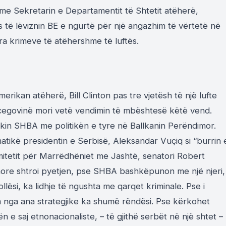
me Sekretarin e Departamentit të Shtetit atëherë,
të lëviznin BE e ngurtë për një angazhim të vërtetë në
ra krimeve të atëhershme të luftës.
erikan atëherë, Bill Clinton pas tre vjetësh të një lufte
rcegovinë mori vetë vendimin të mbështesë këtë vend.
ekin SHBA me politikën e tyre në Ballkanin Perëndimor.
ikë presidentin e Serbisë, Aleksandar Vuçiq si “burrin 
mitetit për Marrëdhëniet me Jashtë, senatori Robert
re shtroi pyetjen, pse SHBA bashkëpunon me një njeri, 
llësi, ka lidhje të ngushta me qarqet kriminale. Pse i
usia nga ana strategjike ka shumë rëndësi. Pse kërkohet
n e saj etnonacionaliste, – të gjithë serbët në një shtet –