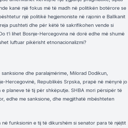
 vende kanë një fokus më të madh në politikën botërore se
ështetur një politikë hegjemoniste në rajonin e Ballkanit
reja pushteti dhe për këtë të sakrifikohen vende si
 Do t’i lihet Bosnje-Hercegovina në dorë edhe më shumë
het luftuar pikërisht etnonacionalizmi?
e sanksione dhe paralajmërime, Milorad Dodikun,
snje-Hercegovinë, Republikës Srpska, prapë në mënyrë jo
n e planeve të tij për shkëputje. SHBA mori përsipër të
mor, edhe me sanksione, dhe megjithatë mbështeten
ë funksionin e tij të dikurshëm si senator para të njëjtit