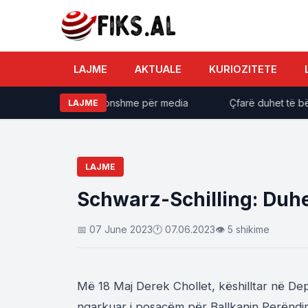
LAJME
AKTUALE
KURIOZITETE
nferencë të jashtëzakonshme për media
Çfarë duhet të bëni 
LAJME
LAJME
Schwarz-Schilling: Duhet
📅 07 June 2023
🕐 07.06.2023
👁 5 shikime
Më 18 Maj Derek Chollet, këshilltar në Dep
ngarkuar i posaçëm për Ballkanin Perëndimo