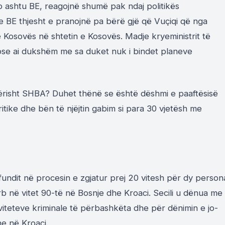
 ashtu BE, reagojnë shumë pak ndaj politikës
BE thjesht e pranojnë pa bërë gjë që Vuçiqi që nga
 Kosovës në shtetin e Kosovës. Madje kryeministrit të
epse ai dukshëm me sa duket nuk i bindet planeve
ërisht SHBA? Duhet thënë se është dëshmi e paaftësisë
ritike dhe bën të njëjtin gabim si para 30 vjetësh me
fundit në procesin e zgjatur prej 20 vitesh për dy person
rb në vitet 90-të në Bosnje dhe Kroaci. Secili u dënua me
tiviteteve kriminale të përbashkëta dhe për dënimin e jo-
e në Kroaci.