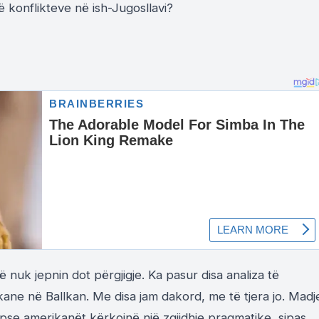
 konflikteve në ish-Jugosllavi?
 nuk jepnin dot përgjigje. Ka pasur disa analiza të
kane në Ballkan. Me disa jam dakord, me të tjera jo. Madj
pse amerikanët kërkojnë një zgjidhje pragmatike, sipas