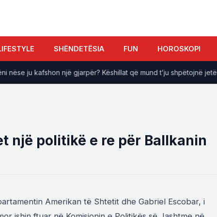
LIFESTYLE
SHËNDETËSIA
FUN
HOROSKOPI
nëse ju kafshon një gjarpër? Këshillat që mund t’ju shpëtojnë jetën
 një politikë e re për Ballkanin
artamentin Amerikan të Shtetit dhe Gabriel Escobar, i
r ishin ftuar në Komisionin e Politikës së Jashtme në