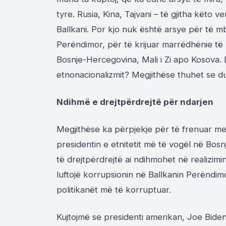
tyre. Rusia, Kina, Tajvani – të gjitha këto
Ballkani. Por kjo nuk është arsye për të mb
Perëndimor, për të krijuar marrëdhënie të 
Bosnje-Hercegovina, Mali i Zi apo Kosova.
etnonacionalizmit? Megjithëse thuhet se du
Ndihmë e drejtpërdrejtë për ndarjen
Megjithëse ka përpjekje për të frenuar m
presidentin e etnitetit më të vogël në Bo
të drejtpërdrejtë ai ndihmohet në realizimi
luftojë korrupsionin në Ballkanin Perëndi
politikanët më të korruptuar.
Kujtojmë se presidenti amerikan, Joe Biden n