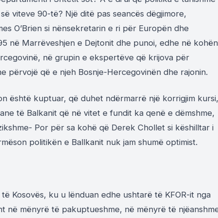
s së viteve 90-të? Një ditë pas seancës dëgjimore,
es O’Brien si nënsekretarin e ri për Europën dhe
 1995 në Marrëveshjen e Dejtonit dhe punoi, edhe në kohën
ercegovinë, në grupin e ekspertëve që krijova për
 me përvojë që e njeh Bosnje-Hercegovinën dhe rajonin.
on është kuptuar, që duhet ndërmarrë një korrigjim kursi
ikane të Balkanit që në vitet e fundit ka qenë e dëmshme,
zikshme- Por për sa kohë që Derek Chollet si këshilltar i
rmëson politikën e Ballkanit nuk jam shumë optimist.
ri të Kosovës, ku u lënduan edhe ushtarë të KFOR-it nga
sht në mënyrë të pakuptueshme, në mënyrë të njëanshm