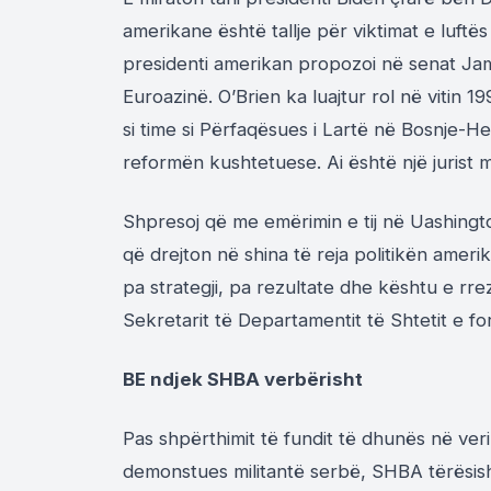
amerikane është tallje për viktimat e luftë
presidenti amerikan propozoi në senat Jam
Euroazinë. O’Brien ka luajtur rol në vitin
si time si Përfaqësues i Lartë në Bosnje-H
reformën kushtetuese. Ai është një jurist
Shpresoj që me emërimin e tij në Uashingt
që drejton në shina të reja politikën amer
pa strategji, pa rezultate dhe kështu e rre
Sekretarit të Departamentit të Shtetit e fo
BE ndjek SHBA verbërisht
Pas shpërthimit të fundit të dhunës në ve
demonstues militantë serbë, SHBA tërësi