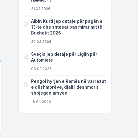
HAMAS-it
,
21.02.2026
Albin Kurti jep detaje për pagën e
3
13-të dhe shtesat pas miratimit të
Buxhetit 2026
20.02.2026
Sveçla jep detaje për Ligjin për
4
Automjete
06.02.2026
Pengoi hyrjen e Ramës në varrezat
5
e dëshmorëve, djali i dëshmorit
shpjegon arsyen
18.04.2026