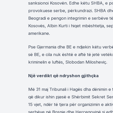
sanksionoi Kosovën. Edhe këtu SHBA, e po
provokuese serbe, përkundrazi. SHBA dhe 
Beogradi e pengon integrimin e serbëve të
Kosovës, Albin Kurti i hiqet mbështetja, s
amerikane.
Pse Gjermania dhe BE e ndjekin këtu verb
së BE, e cila nuk është e aftë të jetë vetëk
kriminelin e luftës, Slobodan Milosheviç.
Një verdikt që ndryshon gjithçka
Më 31 maj Tribunali i Hagës dha dënimin e 
që dikur ishin pjesë e Shërbimit Sekret Se
15 vjet, ndër të tjera për organizimin e ak
serbëve në Bosnje dhe Hercegovinë si edh