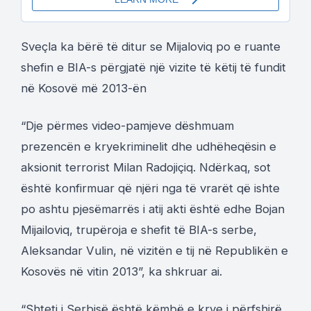
Sveçla ka bërë të ditur se Mijaloviq po e ruante
shefin e BIA-s përgjatë një vizite të këtij të fundit
në Kosovë më 2013-ën
“Dje përmes video-pamjeve dëshmuam
prezencën e kryekriminelit dhe udhëheqësin e
aksionit terrorist Milan Radojiçiq. Ndërkaq, sot
është konfirmuar që njëri nga të vrarët që ishte
po ashtu pjesëmarrës i atij akti është edhe Bojan
Mijailoviq, trupëroja e shefit të BIA-s serbe,
Aleksandar Vulin, në vizitën e tij në Republikën e
Kosovës në vitin 2013”, ka shkruar ai.
“Shteti i Serbisë është këmbë e krye i përfshirë