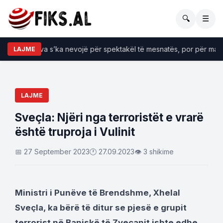
🔍
☰
emi: Kosova s’ka nevojë për spektakël të mesnatës, por për marrëv
LAJME
LAJME
Sveçla: Njëri nga terroristët e vrarë
është truproja i Vulinit
📅 27 September 2023
🕐 27.09.2023
👁 3 shikime
Ministri i Punëve të Brendshme, Xhelal
Sveçla, ka bërë të ditur se pjesë e grupit
terrorist në Banjskë të Zveçanit ishte edhe