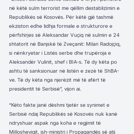
në këtë sulm terrorist me qëllim destablizimin e
Republikës së Kosovës. Për këtë gjë tashmë
ekziston edhe lidhja formale e strukturore e
përfshirjes së Aleksandar Vuçiq në sulmin e 24
shtatorit në Banjskë të Zveçanit: Milan Radojçiq,
si nënkryetar i Listës serbe dhe trupëroja e
Aleksandër Vulinit, shef i BIA-s. Të dy këta po
ashtu të sanksionuar në listën e zezë të ShBA-
ve. Të dy këta nga njerëzit më të afërt të
presidentit të Serbisë”, vijon ai.
“Këto fakte janë dëshmi tjetër se synimet e
Serbisë ndaj Republikës së Kosovës nuk kanë
ndryshuar aspak nga koha e regjimit të
Millosheviqit, ish-ministri i Propagandës së atij