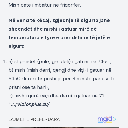
Mish pate i mbajtur në frigorifer.
Në vend të kësaj, zgjedhje të sigurta janë
shpendët dhe mishi i gatuar mirë që
temperatura e tyre e brendshme të jetë e
sigurt:
a) shpendët (pulë, gjel deti) i gatuar në 74oC,
b) mish (mish derri, qengji dhe viçi) i gatuar në
63oC (lëreni të pushojë për 3 minuta para se ta
prisni ose ta hani),
c) mish i grirë (viçi dhe derri) i gatuar në 71
°C./
vizionplus.tv/