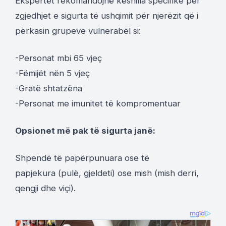
Ekspertët rekomandojnë këshilla specifike për
zgjedhjet e sigurta të ushqimit për njerëzit që i
përkasin grupeve vulnerabël si:
-Personat mbi 65 vjeç
-Fëmijët nën 5 vjeç
-Gratë shtatzëna
-Personat me imunitet të kompromentuar
Opsionet më pak të sigurta janë:
Shpendë të papërpunuara ose të
papjekura (pulë, gjeldeti) ose mish (mish derri,
qengji dhe viçi).