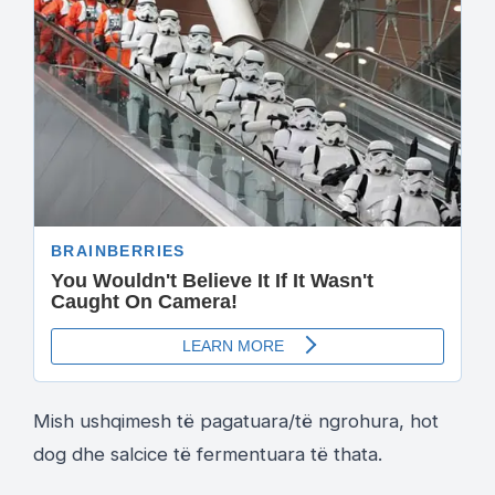
Mish ushqimesh të pagatuara/të ngrohura, hot
dog dhe salcice të fermentuara të thata.