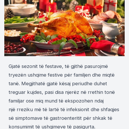
Gjatë sezonit të festave, të gjithë pasurojmë
tryezën ushqime festive për familjen dhe miqtë
tanë. Megjithatë gjatë kësaj periudhe duhet
treguar kujdes, pasi disa njerëz në rrethin tonë
familjar ose miq mund të ekspozohen ndaj
një rreziku më të lartë të infeksionit dhe shfaqjes
së simptomave të gastroenteritit për shkak të
konsumimit të ushqimeve të pasigurta.