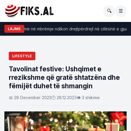
🔍
☰
konsumojmë në mbrëmje ndikon drejtpërdrejt në cilësinë e gjumit
LAJME
LIFESTYLE
Tavolinat festive: Ushqimet e
rrezikshme që gratë shtatzëna dhe
fëmijët duhet të shmangin
📅 28 December 2023
🕐 28.12.2023
👁 3 shikime