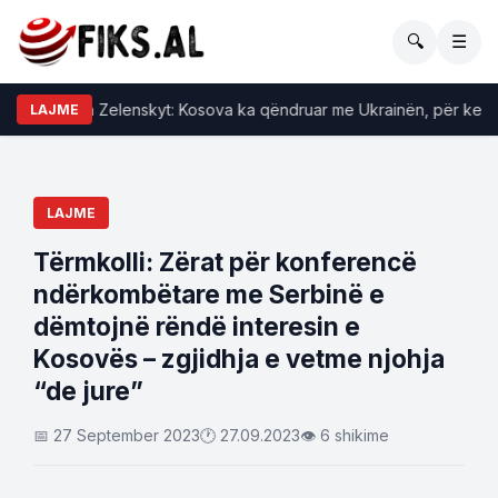
🔍
☰
li i reagon Zelenskyt: Kosova ka qëndruar me Ukrainën, për keqardh
LAJME
LAJME
Tërmkolli: Zërat për konferencë
ndërkombëtare me Serbinë e
dëmtojnë rëndë interesin e
Kosovës – zgjidhja e vetme njohja
“de jure”
📅 27 September 2023
🕐 27.09.2023
👁 6 shikime