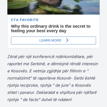
Zërat për një konferencë ndërkombëtare, për
raportet me Serbinë, e dëmtojnë rëndë interesin
e Kosovës. E vetmja zgjidhje për fillimin e ”
normalizimit” të raporteve Kosovë- Serbi është
njohja reciproke, njohja ” de jure” e Kosovës
shtet i pavarur. Deklaratat e shpifura për njëfarë
njohje ” de facto” duhet të ndalen!