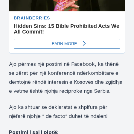
Ajo përmes një postimi në Facebook, ka thënë
se zërat për një konferencë ndërkombëtare e
dëmtojnë rëndë interesin e Kosovës dhe zgjidhja
e vetme është njohja reciproke nga Serbia.
Ajo ka shtuar se deklaratat e shpifura për
njëfarë njohje ” de facto” duhet të ndalen!
Postimi i saj i plotë: