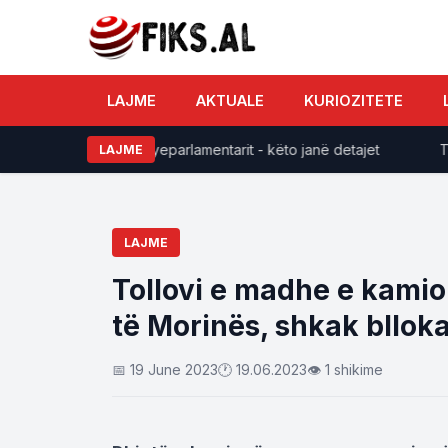
LAJME
AKTUALE
KURIOZITETE
DK-së pozitën e Kryeparlamentarit - këto janë detajet
Temper
LAJME
LAJME
Tollovi e madhe e kamio
të Morinës, shkak bllok
📅 19 June 2023
🕐 19.06.2023
👁 1 shikime