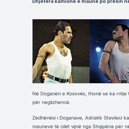
Dhjetëra kamionë e maune po presin në
Në Doganën e Kosovës, thonë se ka rritje 
për neglizhencë.
Zëdhënësi i Doganave, Adriatik Stavileci ka
mauneve të cilët vijnë nga Shqipëria për n