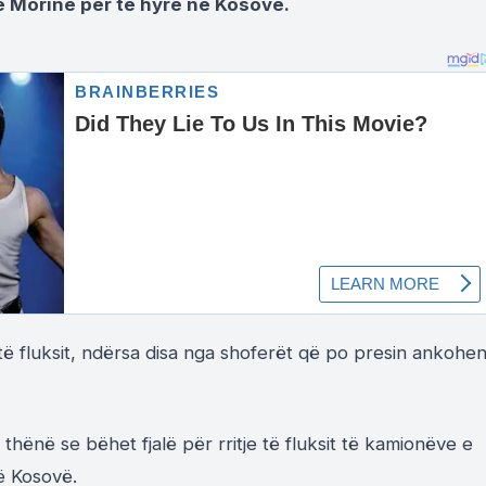
 Morinë për të hyrë në Kosovë.
të fluksit, ndërsa disa nga shoferët që po presin ankohe
 thënë se bëhet fjalë për rritje të fluksit të kamionëve e
ë Kosovë.