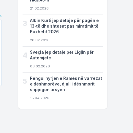
HAMAS-it
21.02.2026
Albin Kurti jep detaje për pagën e
3
13-të dhe shtesat pas miratimit të
Buxhetit 2026
20.02.2026
Sveçla jep detaje për Ligjin për
4
Automjete
06.02.2026
Pengoi hyrjen e Ramës në varrezat
5
e dëshmorëve, djali i dëshmorit
shpjegon arsyen
n
18.04.2026