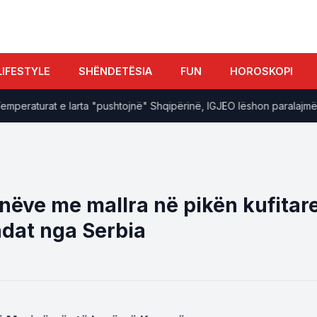
LIFESTYLE
SHËNDETËSIA
FUN
HOROSKOPI
aturat e larta "pushtojnë" Shqipërinë, IGJEO lëshon paralajmërimin 
nëve me mallra në pikën kufitar
adat nga Serbia