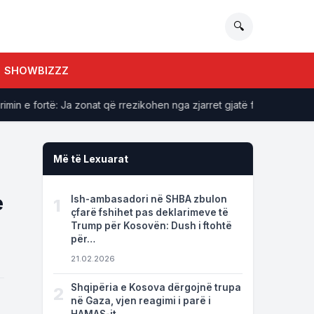
🔍
SHOWBIZZZ
e fortë: Ja zonat që rrezikohen nga zjarret gjatë fundjavës
Më të Lexuarat
e
Ish-ambasadori në SHBA zbulon
1
çfarë fshihet pas deklarimeve të
Trump për Kosovën: Dush i ftohtë
për…
21.02.2026
Shqipëria e Kosova dërgojnë trupa
2
në Gaza, vjen reagimi i parë i