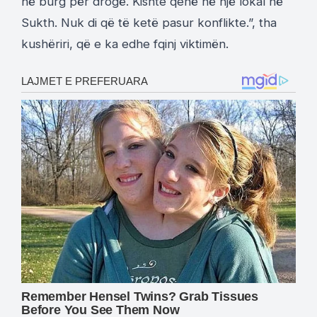
në burg për drogë. Kishte qenë në një lokal në
Sukth. Nuk di që të ketë pasur konflikte.”, tha
kushëriri, që e ka edhe fqinj viktimën.