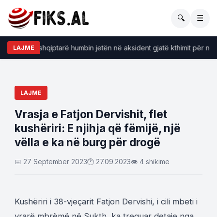
🔍
☰
EMRAT/ Tragjike, tre shqiptarë humbin jetën në akside
LAJME
LAJME
Vrasja e Fatjon Dervishit, flet
kushëriri: E njihja që fëmijë, një
vëlla e ka në burg për drogë
📅 27 September 2023
🕐 27.09.2023
👁 4 shikime
Kushëriri i 38-vjeçarit Fatjon Dervishi, i cili mbeti i
vrarë mbrëmë në Sukth, ka treguar detaje nga