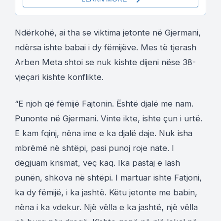
Ndërkohë, ai tha se viktima jetonte në Gjermani,
ndërsa ishte babai i dy fëmijëve. Mes të tjerash
Arben Meta shtoi se nuk kishte dijeni nëse 38-
vjeçari kishte konflikte.
“E njoh që fëmijë Fajtonin. Është djalë me nam.
Punonte në Gjermani. Vinte ikte, ishte çun i urtë.
E kam fqinj, nëna ime e ka djalë daje. Nuk isha
mbrëmë në shtëpi, pasi punoj roje nate. I
dëgjuam krismat, veç kaq. Ika pastaj e lash
punën, shkova në shtëpi. I martuar ishte Fatjoni,
ka dy fëmijë, i ka jashtë. Këtu jetonte me babin,
nëna i ka vdekur. Një vëlla e ka jashtë, një vëlla