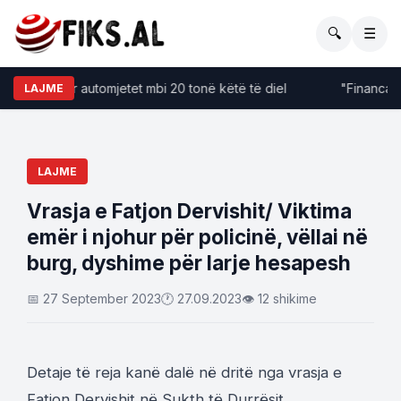
🔍
☰
fizime për automjetet mbi 20 tonë këtë të diel
"Financat kër
LAJME
LAJME
Vrasja e Fatjon Dervishit/ Viktima
emër i njohur për policinë, vëllai në
burg, dyshime për larje hesapesh
📅 27 September 2023
🕐 27.09.2023
👁 12 shikime
Detaje të reja kanë dalë në dritë nga vrasja e
Fatjon Dervishit në Sukth të Durrësit.