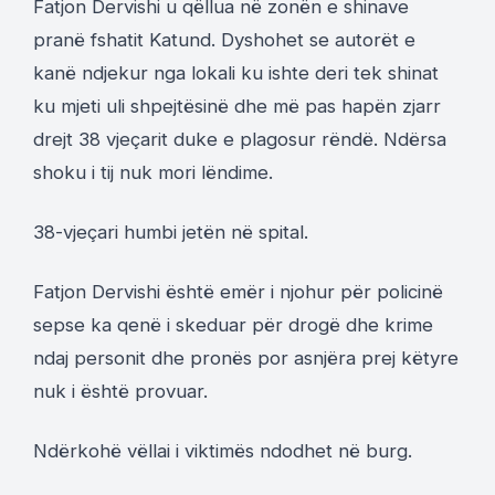
Fatjon Dervishi u qëllua në zonën e shinave
pranë fshatit Katund. Dyshohet se autorët e
kanë ndjekur nga lokali ku ishte deri tek shinat
ku mjeti uli shpejtësinë dhe më pas hapën zjarr
drejt 38 vjeçarit duke e plagosur rëndë. Ndërsa
shoku i tij nuk mori lëndime.
38-vjeçari humbi jetën në spital.
Fatjon Dervishi është emër i njohur për policinë
sepse ka qenë i skeduar për drogë dhe krime
ndaj personit dhe pronës por asnjëra prej këtyre
nuk i është provuar.
Ndërkohë vëllai i viktimës ndodhet në burg.