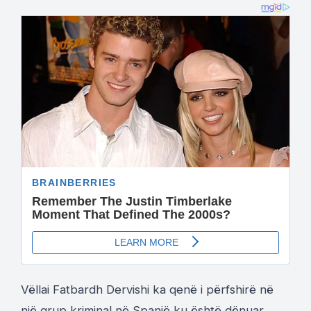
Vëllai Fatbardh Dervishi ka qenë i përfshirë në
një grup kriminal në Spanjë ku është dënuar