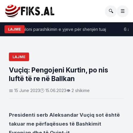
🔍
☰
kopi, zbuloni parashikimin e yjeve për shenjën tuaj
6 arsye
LAJME
LAJME
Vuçiq: Pengojeni Kurtin, po nis
luftë të re në Ballkan
📅 15 June 2023
🕐 15.06.2023
👁 2 shikime
Presidenti serb Aleksandar Vuçiq sot është
takuar me përfaqësues të Bashkimit
Evropian dhe të Quint-it.