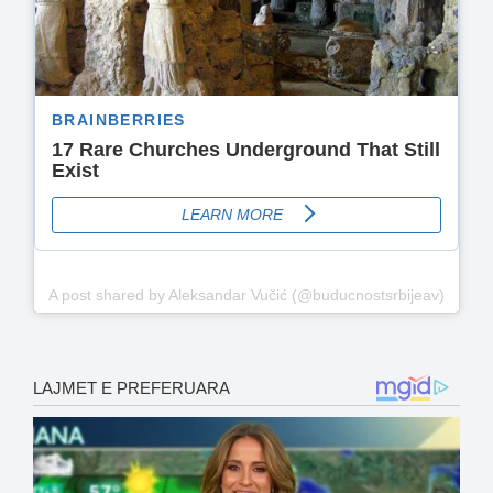
A post shared by Aleksandar Vučić (@buducnostsrbijeav)