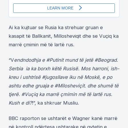
Ai ka kujtuar se Rusia ka strehuar gruan e
kasapit të Ballkanit, Millosheviqit dhe se Vuçiq ka
marrë çmimin më të lartë rus.
“V
endndodhja e #Putinit mund të jetë #Beograd.
Serbia ia ka borxh këtë Rusisë. Mos harroni, ish-
kreu i ushtrisë #jugosllave iku në Moskë, e po
ashtu edhe gruaja e #Milosheviçit. dhe shumë të
tjerë. #Vuçiq ka marrë çmimin më të lartë rus.
Kush e di?
!”, ka shkruar Musliu.
BBC raporton se ushtarët e Wagner kanë marrë
në kontroll ndërtesa ushtarake në qytetin e