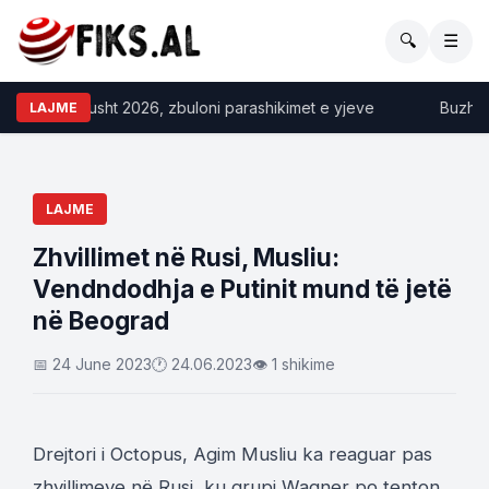
🔍
☰
kopi 10 gusht 2026, zbuloni parashikimet e yjeve
Buzhala: S
LAJME
LAJME
​Zhvillimet në Rusi, Musliu:
Vendndodhja e Putinit mund të jetë
në Beograd
📅 24 June 2023
🕐 24.06.2023
👁 1 shikime
Drejtori i Octopus, Agim Musliu ka reaguar pas
zhvillimeve në Rusi, ku grupi Wagner po tenton