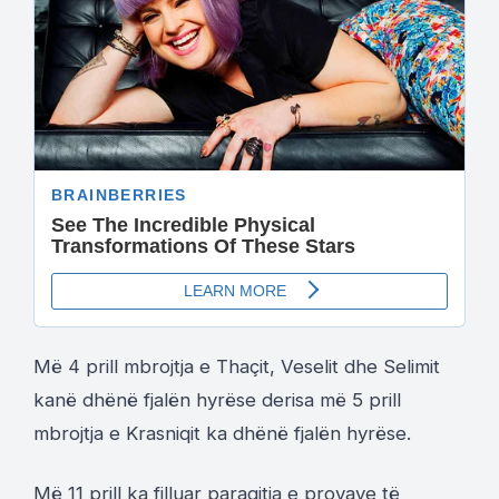
Më 4 prill mbrojtja e Thaçit, Veselit dhe Selimit
kanë dhënë fjalën hyrëse derisa më 5 prill
mbrojtja e Krasniqit ka dhënë fjalën hyrëse.
Më 11 prill ka filluar paraqitja e provave të