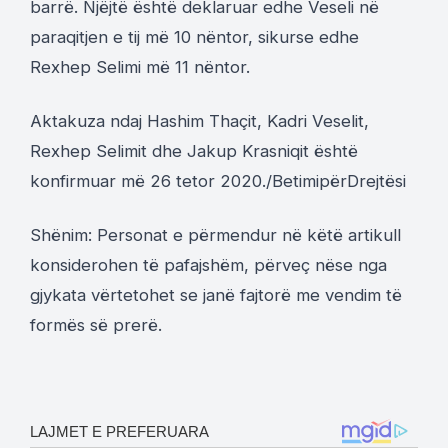
barrë. Njëjtë është deklaruar edhe Veseli në
paraqitjen e tij më 10 nëntor, sikurse edhe
Rexhep Selimi më 11 nëntor.
Aktakuza ndaj Hashim Thaçit, Kadri Veselit,
Rexhep Selimit dhe Jakup Krasniqit është
konfirmuar më 26 tetor 2020./BetimipërDrejtësi
Shënim: Personat e përmendur në këtë artikull
konsiderohen të pafajshëm, përveç nëse nga
gjykata vërtetohet se janë fajtorë me vendim të
formës së prerë.