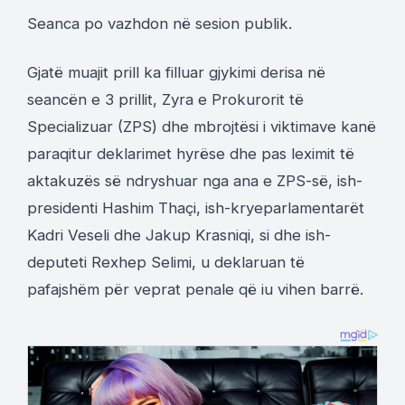
Seanca po vazhdon në sesion publik.
Gjatë muajit prill ka filluar gjykimi derisa në
seancën e 3 prillit, Zyra e Prokurorit të
Specializuar (ZPS) dhe mbrojtësi i viktimave kanë
paraqitur deklarimet hyrëse dhe pas leximit të
aktakuzës së ndryshuar nga ana e ZPS-së, ish-
presidenti Hashim Thaçi, ish-kryeparlamentarët
Kadri Veseli dhe Jakup Krasniqi, si dhe ish-
deputeti Rexhep Selimi, u deklaruan të
pafajshëm për veprat penale që iu vihen barrë.