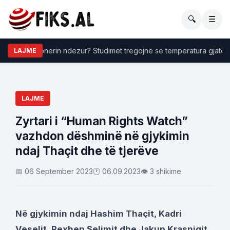
🔍
☰
i me kondicionerin ndezur? Studimet tregojnë se temperatura gjatë 
LAJME
LAJME
Zyrtari i “Human Rights Watch”
vazhdon dëshminë në gjykimin
ndaj Thaçit dhe të tjerëve
📅 06 September 2023
🕐 06.09.2023
👁 3 shikime
Në gjykimin ndaj Hashim Thaçit, Kadri
Veselit, Rexhep Selimit dhe Jakup Krasniqit