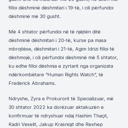
filloi dëshminë dëshmitari i 19-të, i cili përfundoi
dëshminë më 30 gusht.
Më 4 shtator përfundoi në të njëjtën ditë
dëshminë dëshmitari i 20-të, kurse pa masa
mbrojtëse, dëshmitari i 21-të, Agim Idrizi filloi të
dëshmojë, i cili përfundoi dëshminë më 5 shtator,
ku edhe filloi dëshmia e zyrtarit nga organizata
ndërkombëtare “Human Rights Watch”, të
Frederick Abrahams.
Ndryshe, Zyra e Prokurorit të Specializuar, më
30 shtator 2022 ka dorëzuar aktakuzën e
konfirmuar të ndryshuar ndaj Hashim Thaçit,
Kadri Veselit, Jakup Krasniqit dhe Rexhep