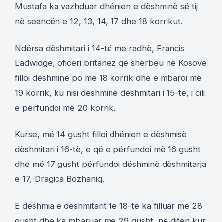
Mustafa ka vazhduar dhënien e dëshminë së tij
në seancën e 12, 13, 14, 17 dhe 18 korrikut.
Ndërsa dëshmitari i 14-të me radhë, Francis
Ladwidge, oficeri britanez që shërbeu në Kosovë
filloi dëshminë po më 18 korrik dhe e mbaroi më
19 korrik, ku nisi dëshminë dëshmitari i 15-të, i cili
e përfundoi më 20 korrik.
Kurse, më 14 gusht filloi dhënien e dëshmisë
dëshmitari i 16-të, e që e përfundoi më 16 gusht
dhe më 17 gusht përfundoi dëshminë dëshmitarja
e 17, Dragica Bozhaniq.
E dëshmia e dëshmitarit të 18-të ka filluar më 28
gusht dhe ka mbaruar më 29 gusht, në ditën kur