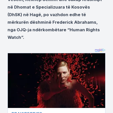
në Dhomat e Specializuara të Kosovës
(DhSK) në Hagë, po vazhdon edhe të
mërkurën dëshminë Frederick Abrahams,
nga OJQ-ja ndërkombëtare “Human Rights
Watch”.