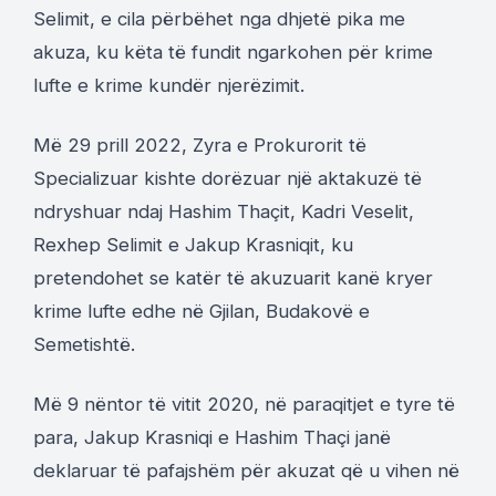
Selimit, e cila përbëhet nga dhjetë pika me
akuza, ku këta të fundit ngarkohen për krime
lufte e krime kundër njerëzimit.
Më 29 prill 2022, Zyra e Prokurorit të
Specializuar kishte dorëzuar një aktakuzë të
ndryshuar ndaj Hashim Thaçit, Kadri Veselit,
Rexhep Selimit e Jakup Krasniqit, ku
pretendohet se katër të akuzuarit kanë kryer
krime lufte edhe në Gjilan, Budakovë e
Semetishtë.
Më 9 nëntor të vitit 2020, në paraqitjet e tyre të
para, Jakup Krasniqi e Hashim Thaçi janë
deklaruar të pafajshëm për akuzat që u vihen në