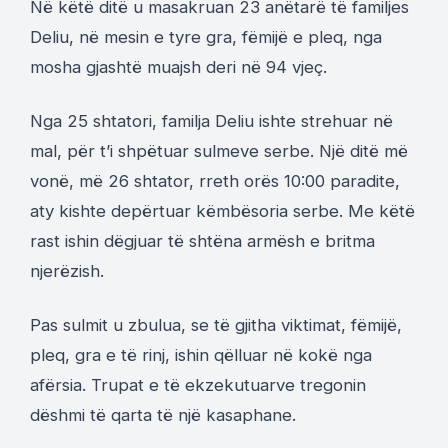
Në këtë ditë u masakruan 23 anëtarë të familjes
Deliu, në mesin e tyre gra, fëmijë e pleq, nga
mosha gjashtë muajsh deri në 94 vjeç.
Nga 25 shtatori, familja Deliu ishte strehuar në
mal, për t’i shpëtuar sulmeve serbe. Një ditë më
vonë, më 26 shtator, rreth orës 10:00 paradite,
aty kishte depërtuar këmbësoria serbe. Me këtë
rast ishin dëgjuar të shtëna armësh e britma
njerëzish.
Pas sulmit u zbulua, se të gjitha viktimat, fëmijë,
pleq, gra e të rinj, ishin qëlluar në kokë nga
afërsia. Trupat e të ekzekutuarve tregonin
dëshmi të qarta të një kasaphane.