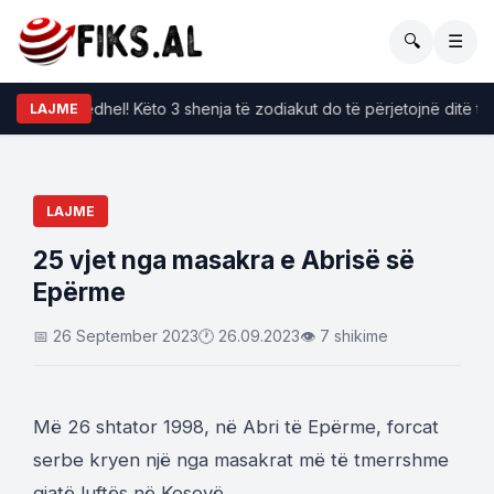
🔍
☰
po i përkëdhel! Këto 3 shenja të zodiakut do të përjetojnë ditë të buk
LAJME
LAJME
25 vjet nga masakra e Abrisë së
Epërme
📅 26 September 2023
🕐 26.09.2023
👁 7 shikime
Më 26 shtator 1998, në Abri të Epërme, forcat
serbe kryen një nga masakrat më të tmerrshme
gjatë luftës në Kosovë.