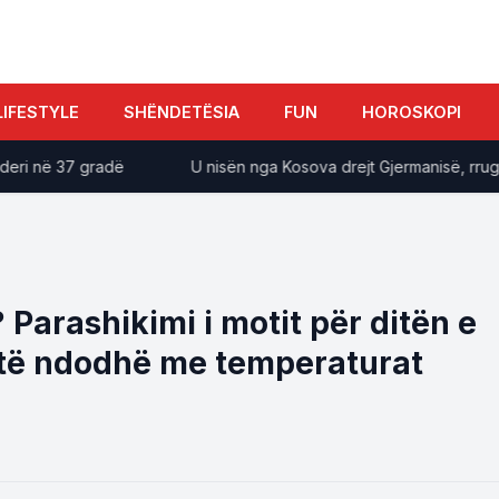
LIFESTYLE
SHËNDETËSIA
FUN
HOROSKOPI
në 37 gradë
U nisën nga Kosova drejt Gjermanisë, rruga përf
 Parashikimi i motit për ditën e
t të ndodhë me temperaturat