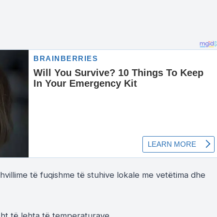
hvillime të fuqishme të stuhive lokale me vetëtima dhe
sht të lehta të temperaturave.