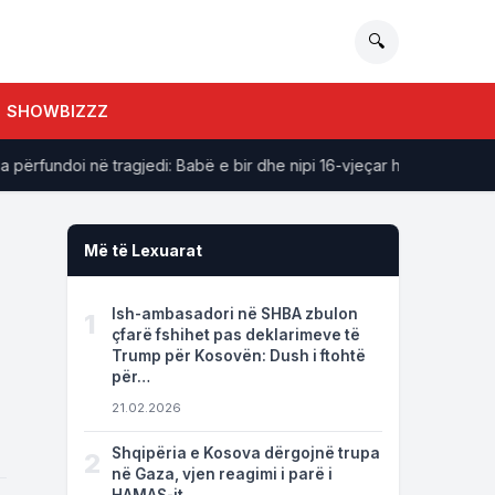
🔍
SHOWBIZZZ
undoi në tragjedi: Babë e bir dhe nipi 16-vjeçar humbën jetën
Më të Lexuarat
Ish-ambasadori në SHBA zbulon
1
çfarë fshihet pas deklarimeve të
Trump për Kosovën: Dush i ftohtë
për…
21.02.2026
Shqipëria e Kosova dërgojnë trupa
2
në Gaza, vjen reagimi i parë i