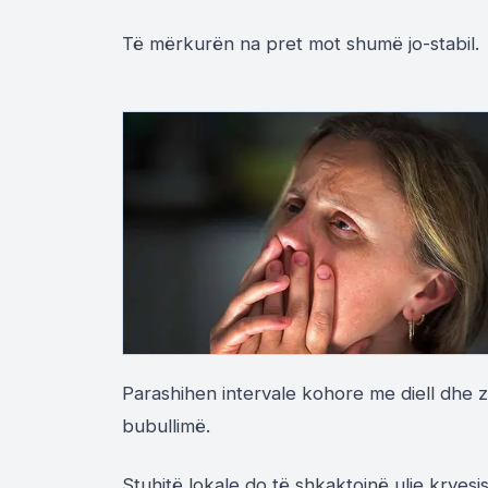
Të mërkurën na pret mot shumë jo-stabil.
Parashihen intervale kohore me diell dhe z
bubullimë.
Stuhitë lokale do të shkaktojnë ulje kryesi