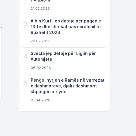
HAMAS-it
21.02.2026
Albin Kurti jep detaje për pagën e
3
13-të dhe shtesat pas miratimit të
Buxhetit 2026
20.02.2026
Sveçla jep detaje për Ligjin për
4
Automjete
06.02.2026
Pengoi hyrjen e Ramës në varrezat
5
e dëshmorëve, djali i dëshmorit
shpjegon arsyen
18.04.2026