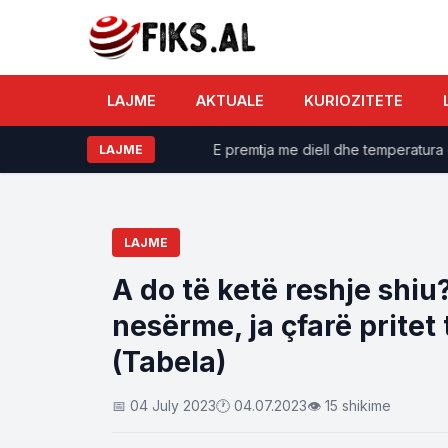
LAJME
AKTUALE
KURIOZITETE
e për shenjën tuaj
E premtja me diell dhe temperatura deri 
LAJME
LAJME
A do të ketë reshje shiu?
nesërme, ja çfarë prite
(Tabela)
📅 04 July 2023
🕐 04.07.2023
👁 15 shikime