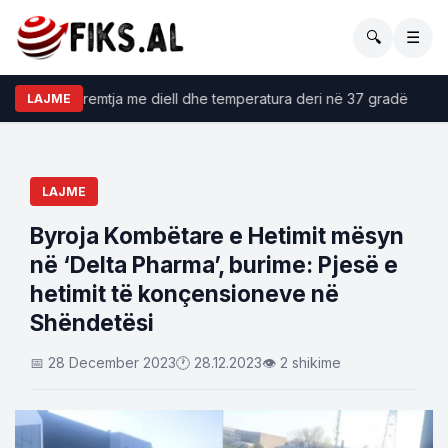
🔍
☰
E premtja me diell dhe temperatura deri në 37 gradë
LAJME
LAJME
Byroja Kombëtare e Hetimit mësyn
në ‘Delta Pharma’, burime: Pjesë e
hetimit të konçensioneve në
Shëndetësi
📅 28 December 2023
🕐 28.12.2023
👁 2 shikime