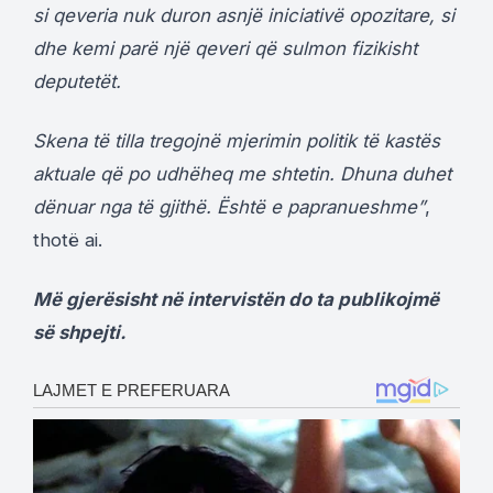
si qeveria nuk duron asnjë iniciativë opozitare, si
dhe kemi parë një qeveri që sulmon fizikisht
deputetët.
Skena të tilla tregojnë mjerimin politik të kastës
aktuale që po udhëheq me shtetin. Dhuna duhet
dënuar nga të gjithë. Është e papranueshme”
,
thotë ai.
Më gjerësisht në intervistën do ta publikojmë
së shpejti.