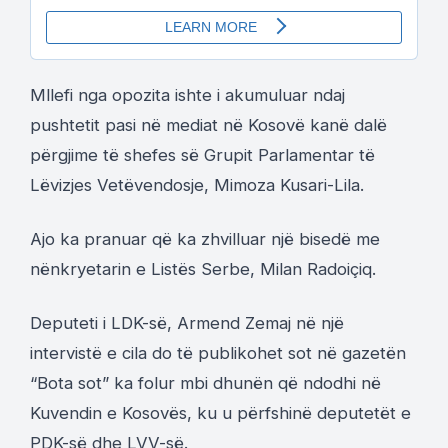
Mllefi nga opozita ishte i akumuluar ndaj
pushtetit pasi në mediat në Kosovë kanë dalë
përgjime të shefes së Grupit Parlamentar të
Lëvizjes Vetëvendosje, Mimoza Kusari-Lila.
Ajo ka pranuar që ka zhvilluar një bisedë me
nënkryetarin e Listës Serbe, Milan Radoiçiq.
Deputeti i LDK-së, Armend Zemaj në një
intervistë e cila do të publikohet sot në gazetën
“Bota sot” ka folur mbi dhunën që ndodhi në
Kuvendin e Kosovës, ku u përfshinë deputetët e
PDK-së dhe LVV-së.