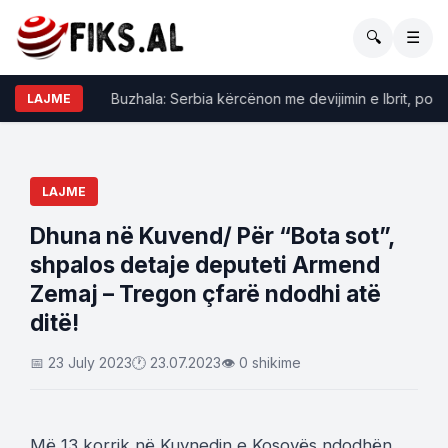
🔍
☰
Buzhala: Serbia kërcënon me devijimin e Ibrit, por nga 
LAJME
LAJME
Dhuna në Kuvend/ Për “Bota sot”,
shpalos detaje deputeti Armend
Zemaj – Tregon çfarë ndodhi atë
ditë!
📅 23 July 2023
🕐 23.07.2023
👁 0 shikime
Më 13 korrik në Kuvnedin e Kosovës ndodhën