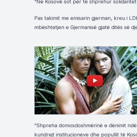
“Në Kosovë sot për të shprehur solidaritet’’
Pas takimit me emisarin gjerman, kreu i LD
mbështetjen e Gjermanisë gjatë ditës së d
“Shpreha domosdoshmërinë e dënimit ndërk
kundrejt institucioneve dhe popullit të Ko