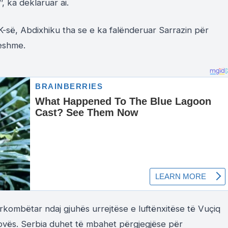
, ka deklaruar ai.
K-së, Abdixhiku tha se e ka falënderuar Sarrazin për
jeshme.
ombëtar ndaj gjuhës urrejtëse e luftënxitëse të Vuçiq
sovës. Serbia duhet të mbahet përgjegjëse për