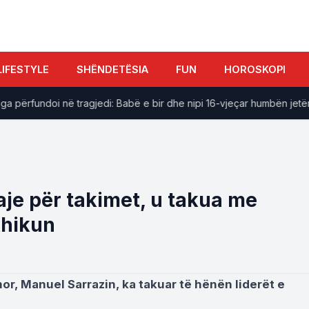
LIFESTYLE
SHËNDETËSIA
FUN
HOROSKOPI
rfundoi në tragjedi: Babë e bir dhe nipi 16-vjeçar humbën jetën
aje për takimet, u takua me
xhikun
r, Manuel Sarrazin, ka takuar të hënën liderët e