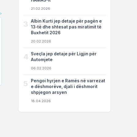
HAMAS-it
21.02.2026
Albin Kurti jep detaje për pagën e
3
13-të dhe shtesat pas miratimit të
Buxhetit 2026
20.02.2026
Sveçla jep detaje për Ligjin për
4
Automjete
06.02.2026
Pengoi hyrjen e Ramës në varrezat
5
e dëshmorëve, djali i dëshmorit
shpjegon arsyen
18.04.2026