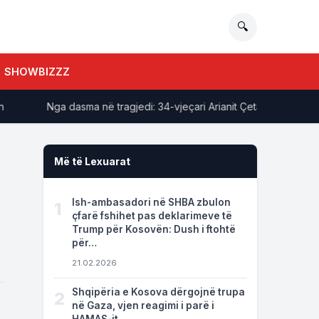
🔍
SHOWBIZZZ
Nga dasma në tragjedi: 34-vjeçari Arianit Çetaj gjendet pa shen
Më të Lexuarat
Ish-ambasadori në SHBA zbulon
1
çfarë fshihet pas deklarimeve të
Trump për Kosovën: Dush i ftohtë
për…
21.02.2026
Shqipëria e Kosova dërgojnë trupa
2
në Gaza, vjen reagimi i parë i