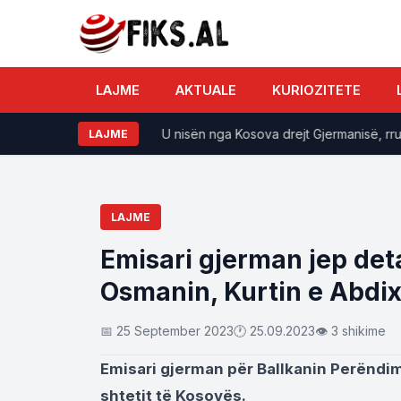
LAJME
AKTUALE
KURIOZITETE
i në 37 gradë
U nisën nga Kosova drejt Gjermanisë, rruga pë
LAJME
LAJME
Emisari gjerman jep det
Osmanin, Kurtin e Abdi
📅 25 September 2023
🕐 25.09.2023
👁 3 shikime
Emisari gjerman për Ballkanin Perëndimo
shtetit të Kosovës.