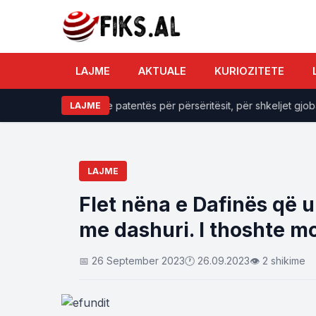
LAJME
AKTUALE
KURIOZITETE
n masat: Heqje e patentës për përsëritësit, për shkeljet gjoba der
LAJME
LAJME
Flet nëna e Dafinës që 
me dashuri. I thoshte 
📅 26 September 2023
🕐 26.09.2023
👁 2 shikime