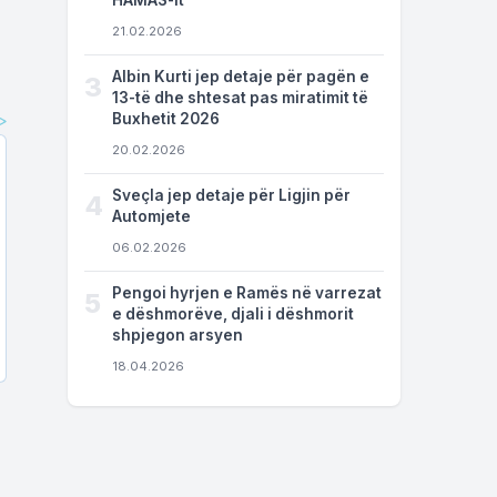
HAMAS-it
21.02.2026
Albin Kurti jep detaje për pagën e
3
13-të dhe shtesat pas miratimit të
Buxhetit 2026
20.02.2026
Sveçla jep detaje për Ligjin për
4
Automjete
06.02.2026
Pengoi hyrjen e Ramës në varrezat
5
e dëshmorëve, djali i dëshmorit
shpjegon arsyen
18.04.2026