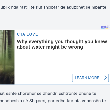
ublik nga rasti i të riut shqiptar që akuzohet se mbante
iat është shprehur se dhëndri ushtronte dhunë të
 ndodheshin në Shqipëri, por edhe kur ata vendosën të