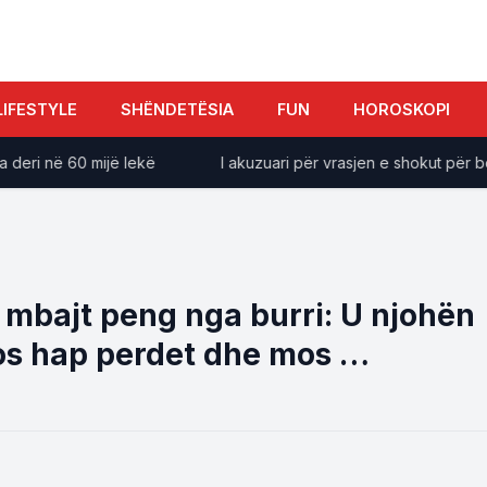
LIFESTYLE
SHËNDETËSIA
FUN
HOROSKOPI
i në 60 mijë lekë
I akuzuari për vrasjen e shokut për borxh, 
u mbajt peng nga burri: U njohën
mos hap perdet dhe mos …