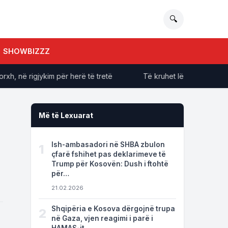
🔍
SHOWBIZZZ
në rigjykim për herë të tretë
Të kruhet lëkura sapo del nga
Më të Lexuarat
Ish-ambasadori në SHBA zbulon
1
çfarë fshihet pas deklarimeve të
Trump për Kosovën: Dush i ftohtë
për…
21.02.2026
Shqipëria e Kosova dërgojnë trupa
2
në Gaza, vjen reagimi i parë i