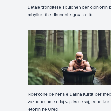
Detaje tronditëse zbulohen për opinionin p
mbyllur dhe dhunonte gruan e tij.
Ndërkohë që nëna e Dafina Kurtit për med
vazhdueshme ndaj vajzës së saj, edhe kur
jetonin në Greqi.