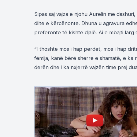
Sipas saj vajza e njohu Aurelin me dashur
dilte e kërcënonte. Dhuna u agravura edhe 
preferonte të kishte djalë. Ai e mbajti lar
“I thoshte mos i hap perdet, mos i hap drit
fëmija, kanë bërë sherre e shamatë, e ka rr
derën dhe i ka nxjerrë vajzën time prej du