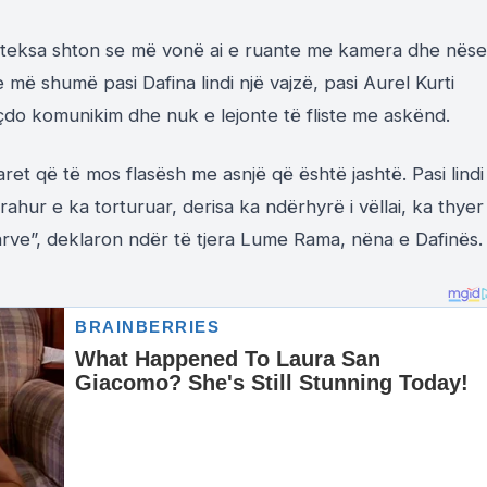
i, teksa shton se më vonë ai e ruante me kamera dhe nëse
më shumë pasi Dafina lindi një vajzë, pasi Aurel Kurti
g çdo komunikim dhe nuk e lejonte të fliste me askënd.
aret që të mos flasësh me asnjë që është jashtë. Pasi lindi
ahur e ka torturuar, derisa ka ndërhyrë i vëllai, ka thyer
arve”, deklaron ndër të tjera Lume Rama, nëna e Dafinës.