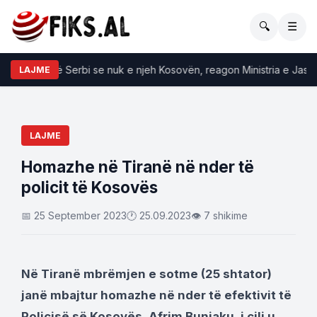
🔍
☰
nsky tha në Serbi se nuk e njeh Kosovën, reagon Ministria e Jashtm
LAJME
LAJME
Homazhe në Tiranë në nder të
policit të Kosovës
📅 25 September 2023
🕐 25.09.2023
👁 7 shikime
Në Tiranë mbrëmjen e sotme (25 shtator)
janë mbajtur homazhe në nder të efektivit të
Policisë së Kosovës, Afrim Bunjaku, i cili u