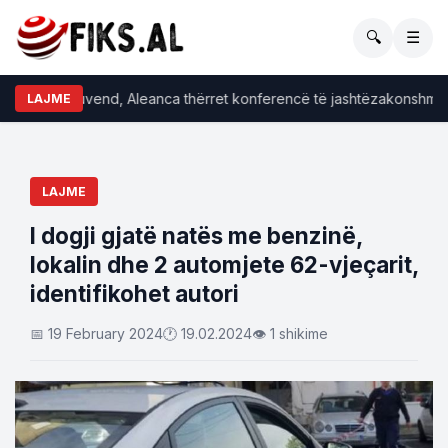
🔍
☰
limet në Kuvend, Aleanca thërret konferencë të jashtëzakonshme p
LAJME
LAJME
I dogji gjatë natës me benzinë,
lokalin dhe 2 automjete 62-vjeçarit,
identifikohet autori
📅 19 February 2024
🕐 19.02.2024
👁 1 shikime