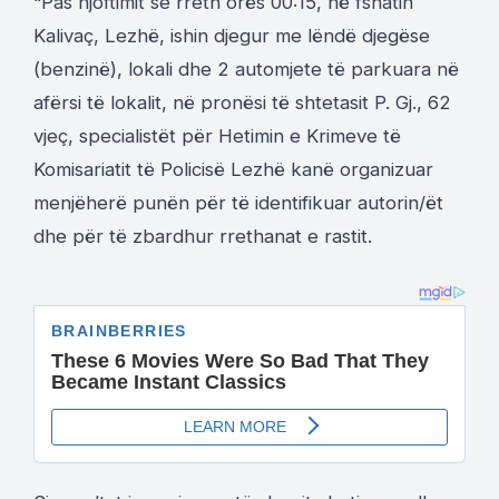
“Pas njoftimit se rreth orës 00:15, në fshatin
Kalivaç, Lezhë, ishin djegur me lëndë djegëse
(benzinë), lokali dhe 2 automjete të parkuara në
afërsi të lokalit, në pronësi të shtetasit P. Gj., 62
vjeç, specialistët për Hetimin e Krimeve të
Komisariatit të Policisë Lezhë kanë organizuar
menjëherë punën për të identifikuar autorin/ët
dhe për të zbardhur rrethanat e rastit.