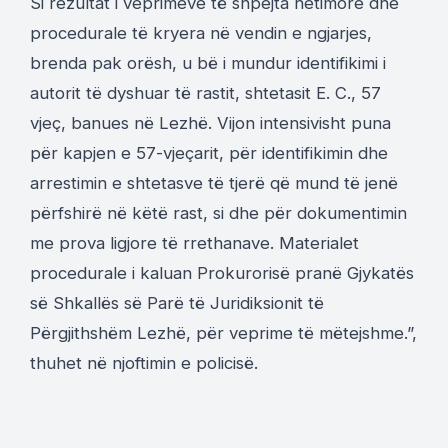
Si rezultat i veprimeve të shpejta hetimore dhe
procedurale të kryera në vendin e ngjarjes,
brenda pak orësh, u bë i mundur identifikimi i
autorit të dyshuar të rastit, shtetasit E. C., 57
vjeç, banues në Lezhë. Vijon intensivisht puna
për kapjen e 57-vjeçarit, për identifikimin dhe
arrestimin e shtetasve të tjerë që mund të jenë
përfshirë në këtë rast, si dhe për dokumentimin
me prova ligjore të rrethanave. Materialet
procedurale i kaluan Prokurorisë pranë Gjykatës
së Shkallës së Parë të Juridiksionit të
Përgjithshëm Lezhë, për veprime të mëtejshme.”,
thuhet në njoftimin e policisë.