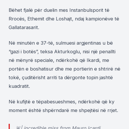
Bëhet fjalë për duelin mes Instanbulsporit të
Rrocës, Ethemit dhe Loshajt, ndaj kampionëve të
Gallatarasarit.
Në minutën e 37-të, sulmuesi argjentinas u bë
“gazi i botës”, teksa Akturkoglu, nisi një penallti
në mënyrë speciale, ndërkohë që Ikardi, me
portën e boshatisur dhe me portierin e shtrirë në
tokë, çuditërisht arriti ta dërgonte topin jashtë
kuadratit.
Në kufijtë e tëpabesueshmes, ndërkohë që ky
moment është shpërndarë me shpejtësi në rrjet.
🚨| incredible miss from Mauro Icardi…