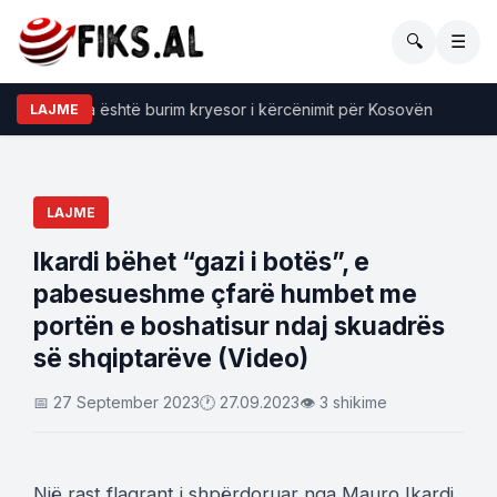
🔍
☰
fca: Serbia është burim kryesor i kërcënimit për Kosovën
Vi
LAJME
LAJME
Ikardi bëhet “gazi i botës”, e
pabesueshme çfarë humbet me
portën e boshatisur ndaj skuadrës
së shqiptarëve (Video)
📅 27 September 2023
🕐 27.09.2023
👁 3 shikime
Një rast flagrant i shpërdoruar nga Mauro Ikardi,