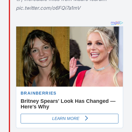
pic.twitter.com/o6FQi7a1mV