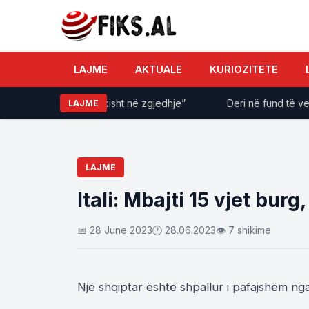
LAJME
AKTUALE
KURIOZITETE
a shkon automatikisht në zgjedhje”
Deri në fund të verës,
LAJME
LAJME
Itali: Mbajti 15 vjet bur
📅 28 June 2023
🕐 28.06.2023
👁 7 shikime
Një shqiptar është shpallur i pafajshëm nga 