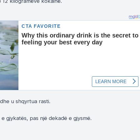
e 12 kilogramëve kokainë.
dhe u shqyrtua rasti.
 e gjykatës, pas një dekadë e gjysmë.