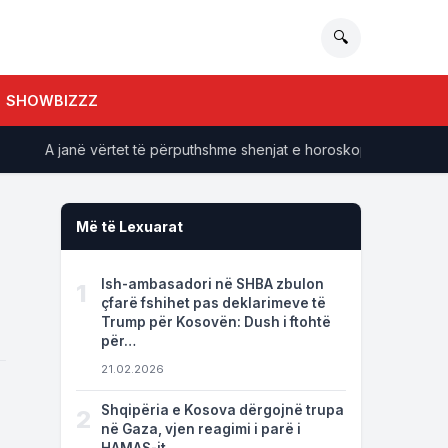
🔍
SHOWBIZZZ
A janë vërtet të përputhshme shenjat e horoskopit? Studimet tregoj
Më të Lexuarat
Ish-ambasadori në SHBA zbulon
1
çfarë fshihet pas deklarimeve të
Trump për Kosovën: Dush i ftohtë
për…
21.02.2026
Shqipëria e Kosova dërgojnë trupa
2
në Gaza, vjen reagimi i parë i