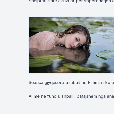
Shqiptari ishte akuzuar për shpërndarjen 
Seanca gjyqësore u mbajt në Rimmini, ku e
Ai më në fund u shpall i pafajshëm nga ana