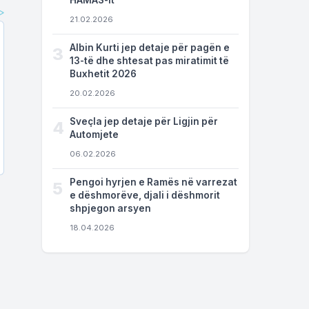
HAMAS-it
21.02.2026
Albin Kurti jep detaje për pagën e
3
13-të dhe shtesat pas miratimit të
Buxhetit 2026
20.02.2026
Sveçla jep detaje për Ligjin për
4
Automjete
06.02.2026
Pengoi hyrjen e Ramës në varrezat
5
e dëshmorëve, djali i dëshmorit
shpjegon arsyen
18.04.2026