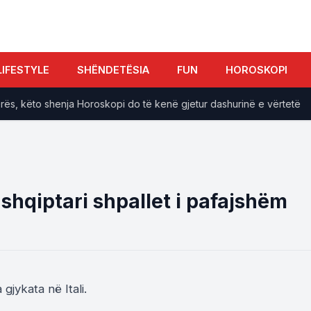
LIFESTYLE
SHËNDETËSIA
FUN
HOROSKOPI
 këto shenja Horoskopi do të kenë gjetur dashurinë e vërtetë
g, shqiptari shpallet i pafajshëm
gjykata në Itali.