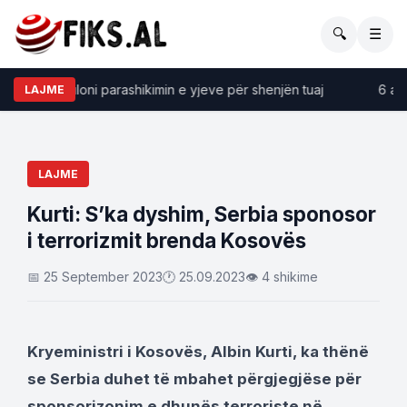
🔍
☰
kopi, zbuloni parashikimin e yjeve për shenjën tuaj
6 arsye
LAJME
LAJME
Kurti: S’ka dyshim, Serbia sponosor
i terrorizmit brenda Kosovës
📅 25 September 2023
🕐 25.09.2023
👁 4 shikime
Kryeministri i Kosovës, Albin Kurti, ka thënë
se Serbia duhet të mbahet përgjegjëse për
sponsorizonim e dhunës terroriste në