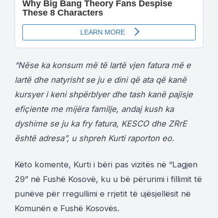
“Nëse ka konsum më të lartë vjen fatura më e
lartë dhe natyrisht se ju e dini që ata që kanë
kursyer i keni shpërblyer dhe tash kanë pajisje
efiçiente me mijëra familje, andaj kush ka
dyshime se ju ka fry fatura, KESCO dhe ZRrE
është adresa”, u shpreh Kurti raporton eo.
Këto komente, Kurti i bëri pas vizitës në “Lagjen
29” në Fushë Kosovë, ku u bë përurimi i fillimit të
punëve për rregullimi e rrjetit të ujësjellësit në
Komunën e Fushë Kosovës.