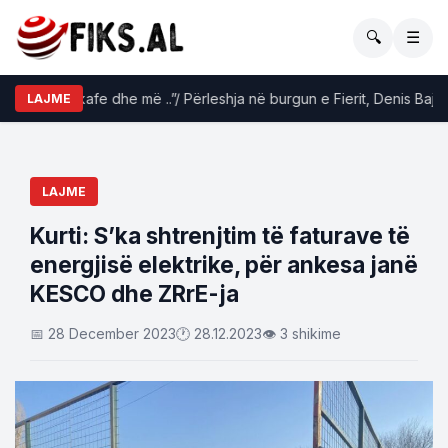
🔍
☰
tuan për kafe dhe më ..”/ Përleshja në burgun e Fierit, Denis Bajri tr
LAJME
LAJME
Kurti: S’ka shtrenjtim të faturave të
energjisë elektrike, për ankesa janë
KESCO dhe ZRrE-ja
📅 28 December 2023
🕐 28.12.2023
👁 3 shikime