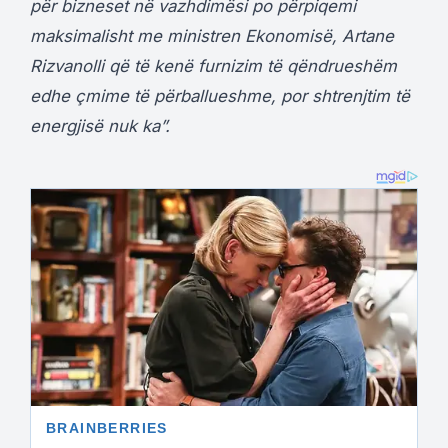
për bizneset në vazhdimësi po përpiqemi
maksimalisht me ministren Ekonomisë, Artane
Rizvanolli që të kenë furnizim të qëndrueshëm
edhe çmime të përballueshme, por shtrenjtim të
energjisë nuk ka”.