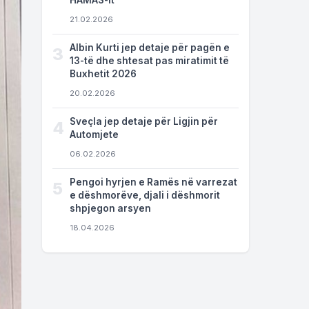
HAMAS-it
21.02.2026
Albin Kurti jep detaje për pagën e
3
13-të dhe shtesat pas miratimit të
Buxhetit 2026
20.02.2026
Sveçla jep detaje për Ligjin për
4
Automjete
06.02.2026
Pengoi hyrjen e Ramës në varrezat
5
e dëshmorëve, djali i dëshmorit
shpjegon arsyen
18.04.2026