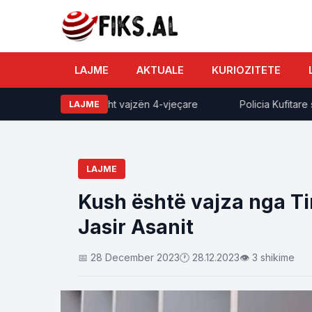
LAJME
AKTUALE
KURIOZITETE
dekje aksidentalisht vajzën 4-vjeçare
Policia Kufitare shp
LAJME
LAJME
Kush është vajza nga Ti
Jasir Asanit
📅 28 December 2023
🕐 28.12.2023
👁 3 shikime