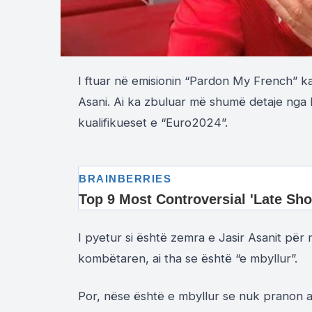
I ftuar në emisionin “Pardon My French” ka 
Asani. Ai ka zbuluar më shumë detaje nga kar
kualifikueset e “Euro2024”.
I pyetur si është zemra e Jasir Asanit p
kombëtaren, ai tha se është “e mbyllur”.
Por, nëse është e mbyllur se nuk pranon ap