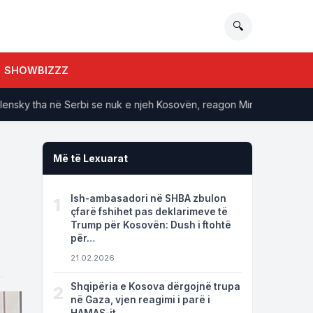
🔍
SHOWBIZZZ
y tha në Serbi se nuk e njeh Kosovën, reagon Ministria e Jashtme e
Më të Lexuarat
Ish-ambasadori në SHBA zbulon
1
çfarë fshihet pas deklarimeve të
Trump për Kosovën: Dush i ftohtë
për…
21.02.2026
Shqipëria e Kosova dërgojnë trupa
2
në Gaza, vjen reagimi i parë i