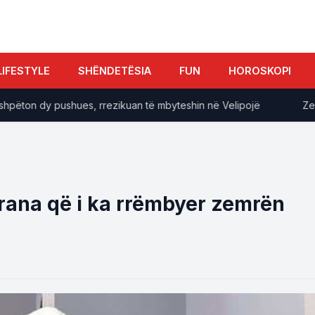
LIFESTYLE
SHËNDETËSIA
FUN
HOROSKOPI
ëton dy pushues, rrezikuan të mbyteshin në Velipojë
Zelensk
rana që i ka rrëmbyer zemrën