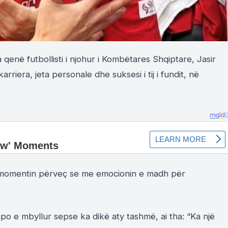
qenë futbollisti i njohur i Kombëtares Shqiptare, Jasir
riera, jeta personale dhe suksesi i tij i fundit, në
ër momentin përveç se me emocionin e madh për
o e mbyllur sepse ka dikë aty tashmë, ai tha: “Ka një