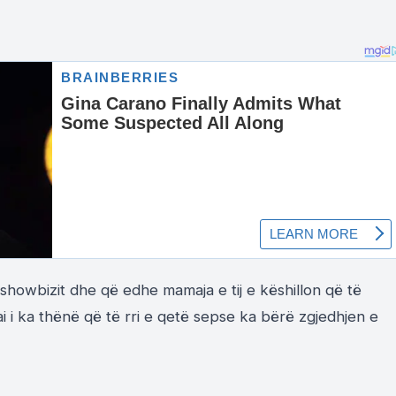
e showbizit dhe që edhe mamaja e tij e këshillon që të
 i ka thënë që të rri e qetë sepse ka bërë zgjedhjen e