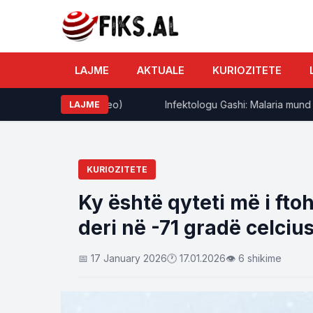
LAJME
AKTUALE
KURIOZITETE
t shkencëtarët (Video)
​Infektologu Gashi: Malaria mund të je
LAJME
KURIOZITETE
Ky është qyteti më i fto
deri në -71 gradë celciu
📅 17 January 2026
🕐 17.01.2026
👁 6 shikime