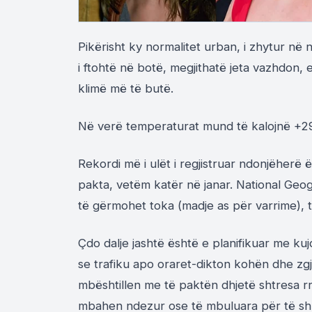
Pikërisht ky normalitet urban, i zhytur në
i ftohtë në botë, megjithatë jeta vazhdo
klimë më të butë.
Në verë temperaturat mund të kalojnë +29
Rekordi më i ulët i regjistruar ndonjëherë ë
pakta, vetëm katër në janar. National Geo
të gërmohet toka (madje as për varrime), t
Çdo dalje jashtë është e planifikuar me k
se trafiku apo oraret-dikton kohën dhe zgje
mbështillen me të paktën dhjetë shtresa rr
mbahen ndezur ose të mbuluara për të sh