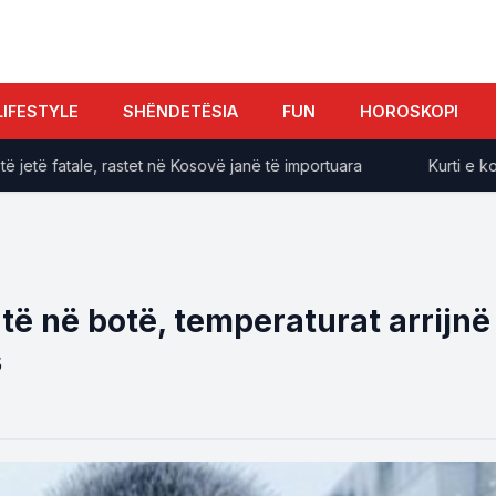
LIFESTYLE
SHËNDETËSIA
FUN
HOROSKOPI
të fatale, rastet në Kosovë janë të importuara
Kurti e konfir
htë në botë, temperaturat arrijnë
s