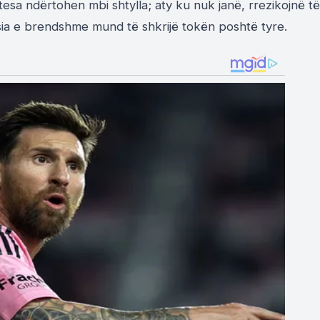
sa ndërtohen mbi shtylla; aty ku nuk janë, rrezikojnë të
sia e brendshme mund të shkrijë tokën poshtë tyre.