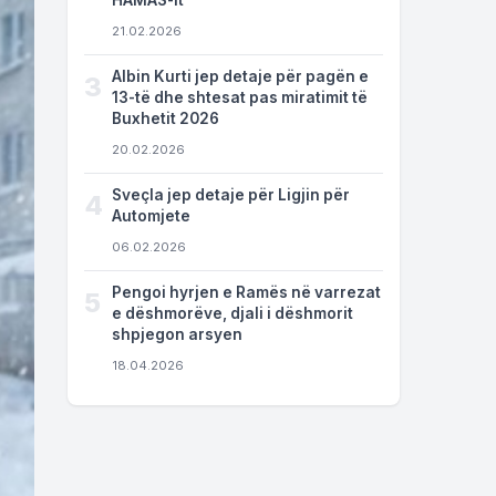
HAMAS-it
21.02.2026
Albin Kurti jep detaje për pagën e
3
13-të dhe shtesat pas miratimit të
Buxhetit 2026
20.02.2026
Sveçla jep detaje për Ligjin për
4
Automjete
06.02.2026
Pengoi hyrjen e Ramës në varrezat
5
e dëshmorëve, djali i dëshmorit
shpjegon arsyen
18.04.2026