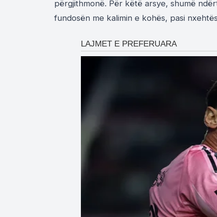
përgjithmonë. Për këtë arsye, shumë ndërte
fundosën me kalimin e kohës, pasi nxehtë