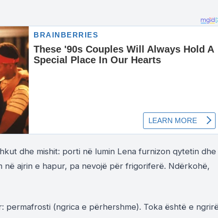
shkut dhe mishit: porti në lumin Lena furnizon qytetin dhe
 në ajrin e hapur, pa nevojë për frigoriferë. Ndërkohë,
r: permafrosti (ngrica e përhershme). Toka është e ngrir