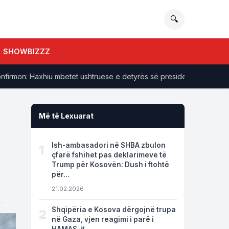
🔍
SHOWBIZZZ
mon: Haxhiu mbetet ushtruese e detyrës së presidentes
Pas 
Më të Lexuarat
Ish-ambasadori në SHBA zbulon
1
çfarë fshihet pas deklarimeve të
Trump për Kosovën: Dush i ftohtë
për…
21.02.2026
Shqipëria e Kosova dërgojnë trupa
2
në Gaza, vjen reagimi i parë i