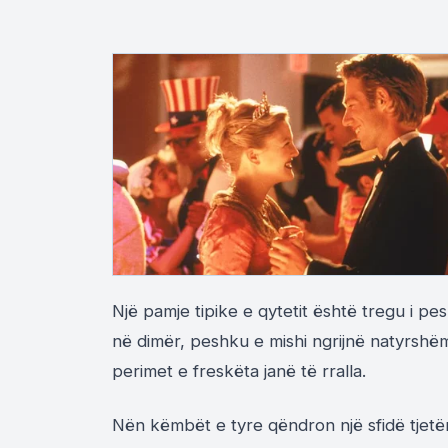
Një pamje tipike e qytetit është tregu i pe
në dimër, peshku e mishi ngrijnë natyrshëm
perimet e freskëta janë të rralla.
Nën këmbët e tyre qëndron një sfidë tjetë