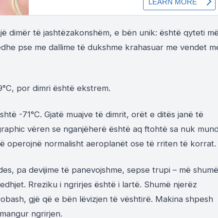
 një dimër të jashtëzakonshëm, e bën unik: është qyteti m
n, edhe pse me dallime të dukshme krahasuar me vendet m
°C, por dimri është ekstrem.
shtë -71°C. Gjatë muajve të dimrit, orët e ditës janë të
graphic vëren se nganjëherë është aq ftohtë sa nuk mun
ë operojnë normalisht aeroplanët ose të rriten të korrat.
ujdes, pa devijime të panevojshme, sepse trupi – më shum
dhjet. Rreziku i ngrirjes është i lartë. Shumë njerëz
obash, gjë që e bën lëvizjen të vështirë. Makina shpesh
mangur ngrirjen.