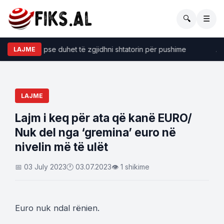
🔍
☰
ye të forta pse duhet të zgjidhni shtatorin për pushime
​Anal
LAJME
LAJME
Lajm i keq për ata që kanë EURO/
Nuk del nga ‘gremina’ euro në
nivelin më të ulët
📅 03 July 2023
🕐 03.07.2023
👁 1 shikime
Euro nuk ndal rënien.