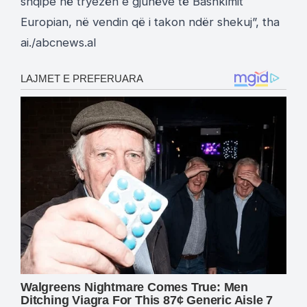
shqipe në tryezën e gjuhëve të Bashkimit
Europian, në vendin që i takon ndër shekuj”, tha
ai./abcnews.al