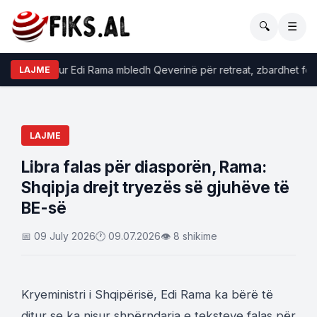
🔍
☰
et data kur Edi Rama mbledh Qeverinë për retreat, zbardhet fokusi 
LAJME
LAJME
Libra falas për diasporën, Rama:
Shqipja drejt tryezës së gjuhëve të
BE-së
📅 09 July 2026
🕐 09.07.2026
👁 8 shikime
Kryeministri i Shqipërisë, Edi Rama ka bërë të
ditur se ka nisur shpërndarja e teksteve falas për