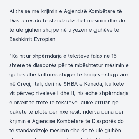
Ai tha se me krijimin e Agjencisë Kombëtare të
Diasporës do të standardizohet mësimin dhe do
të ulë gjuhën shqipe në tryezën e gjuhëve të
Bashkimit Evropian.
“Ka nisur shpërndarja e teksteve falas në 15
shtete të diasporës për të mbështetur mësimin e
gjuhës dhe kulturës shqipe të fëmijëve shqiptarë
në Greqi, Itali, deri në SHBA e Kanada, ku këtë
vit përveç niveleve I dhe II, nis edhe shpërndarja
e nivelit të tretë të teksteve, duke ofruar një
paketë të plotë për nxënësit, ndërsa puna për
krijimin e Agjencisë Kombëtare të Diasporës do
të standardizojë mësimin dhe do të ulë gjuhën