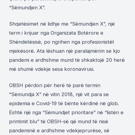
“Sëmundjen X”.
Shqetësimet në lidhje me “Sëmundjen X”, një
term i krijuar nga Organizata Botërore e
Shëndetësisë, po ngrihen nga profesionistët
mjekësorë. Ata lëshuan një paralajmërim se kjo
pandemi e ardhshme mund të shkaktojë 20 herë
më shumë vdekje sesa koronavirusi.
OBSH përdori për herë të parë termin
“Sëmundja X” në vitin 2018, një vit para se
epidemia e Covid-19 të bënte kërdinë në glob.
Është një nga “Sëmundjet prioritare” në “listën e
printimit blu” të OBSH-së që mund të nisë
pandeminë e ardhshme vdekjeprurëse, së