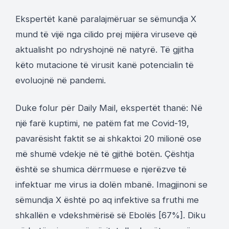
Ekspertët kanë paralajmëruar se sëmundja X
mund të vijë nga cilido prej mijëra viruseve që
aktualisht po ndryshojnë në natyrë. Të gjitha
këto mutacione të virusit kanë potencialin të
evoluojnë në pandemi.
Duke folur për Daily Mail, ekspertët thanë: Në
një farë kuptimi, ne patëm fat me Covid-19,
pavarësisht faktit se ai shkaktoi 20 milionë ose
më shumë vdekje në të gjithë botën. Çështja
është se shumica dërrmuese e njerëzve të
infektuar me virus ia dolën mbanë. Imagjinoni se
sëmundja X është po aq infektive sa fruthi me
shkallën e vdekshmërisë së Ebolës [67%]. Diku