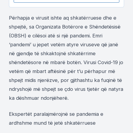
Përhapja e virusit ishte aq shkatërruese dhe e
shpejtë, sa Organizata Botërore e Shëndetësisë
(OBSH) e cilësoi atë si një pandemi. Emri
‘pandemi’ u jepet vetëm atyre viruseve që janë
në gjendje të shkaktojnë shkatërrime
shëndetësore në mbarë botën. Virusi Covid-19 jo
vetëm që mbart aftësinë për t’u përhapur më
shpejt midis njerëzve, por gjithashtu ka fuqinë të
ndryshojë më shpejt se çdo virus tjetër që natyra
ka dëshmuar ndonjëherë.
Ekspertët paralajmërojnë se pandemia e
ardhshme mund të jetë shkatërruese