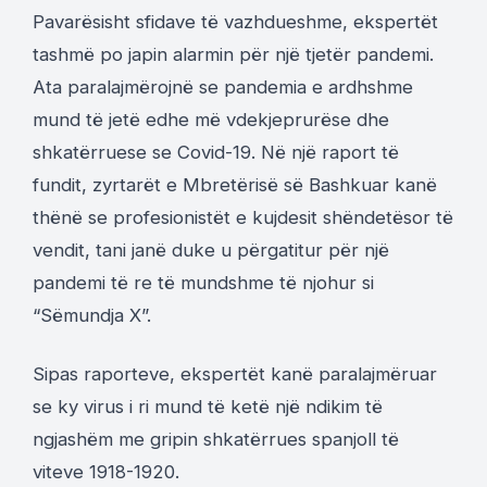
Pavarësisht sfidave të vazhdueshme, ekspertët
tashmë po japin alarmin për një tjetër pandemi.
Ata paralajmërojnë se pandemia e ardhshme
mund të jetë edhe më vdekjeprurëse dhe
shkatërruese se Covid-19. Në një raport të
fundit, zyrtarët e Mbretërisë së Bashkuar kanë
thënë se profesionistët e kujdesit shëndetësor të
vendit, tani janë duke u përgatitur për një
pandemi të re të mundshme të njohur si
“Sëmundja X”.
Sipas raporteve, ekspertët kanë paralajmëruar
se ky virus i ri mund të ketë një ndikim të
ngjashëm me gripin shkatërrues spanjoll të
viteve 1918-1920.