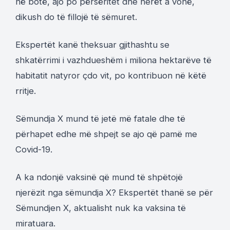
në botë, ajo po përsëritet dhe herët a vonë,
dikush do të fillojë të sëmuret.
Ekspertët kanë theksuar gjithashtu se
shkatërrimi i vazhdueshëm i miliona hektarëve të
habitatit natyror çdo vit, po kontribuon në këtë
rritje.
Sëmundja X mund të jetë më fatale dhe të
përhapet edhe më shpejt se ajo që pamë me
Covid-19.
A ka ndonjë vaksinë që mund të shpëtojë
njerëzit nga sëmundja X? Ekspertët thanë se për
Sëmundjen X, aktualisht nuk ka vaksina të
miratuara.