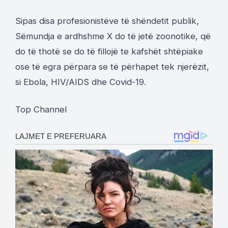
Sipas disa profesionistëve të shëndetit publik,
Sëmundja e ardhshme X do të jetë zoonotike, që
do të thotë se do të fillojë te kafshët shtëpiake
ose të egra përpara se të përhapet tek njerëzit,
si Ebola, HIV/AIDS dhe Covid-19.
Top Channel