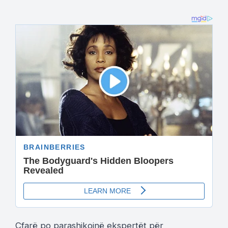
Çfarë po parashikojnë ekspertët për