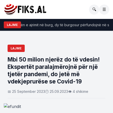
🔍
☰
 në dhomën e ajrimit në burg, dy të burgosur përfundojnë në spital
LAJME
LAJME
Mbi 50 milion njerëz do të vdesin!
Ekspertët paralajmërojnë për një
tjetër pandemi, do jetë më
vdekjeprurëse se Covid-19
📅 25 September 2023
🕐 25.09.2023
👁 4 shikime