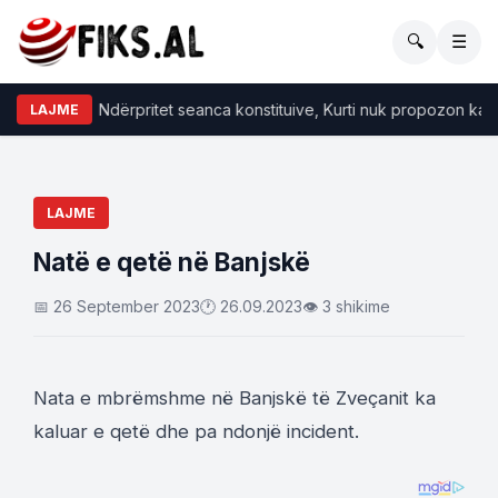
🔍
☰
Ndërpritet seanca konstituive, Kurti nuk propozon kandi
LAJME
LAJME
Natë e qetë në Banjskë
📅 26 September 2023
🕐 26.09.2023
👁 3 shikime
Nata e mbrëmshme në Banjskë të Zveçanit ka
kaluar e qetë dhe pa ndonjë incident.