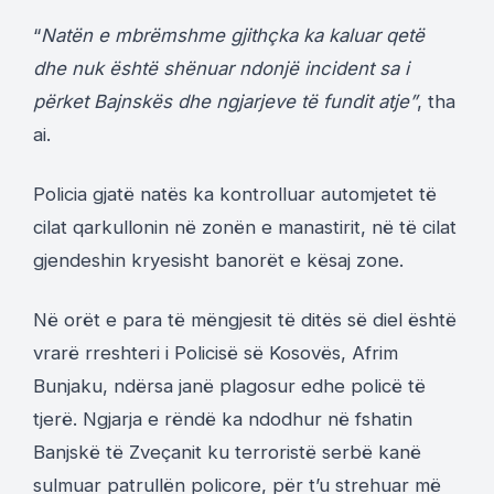
“
Natën e mbrëmshme gjithçka ka kaluar qetë
dhe nuk është shënuar ndonjë incident sa i
përket Bajnskës dhe ngjarjeve të fundit atje”
, tha
ai.
Policia gjatë natës ka kontrolluar automjetet të
cilat qarkullonin në zonën e manastirit, në të cilat
gjendeshin kryesisht banorët e kësaj zone.
Në orët e para të mëngjesit të ditës së diel është
vrarë rreshteri i Policisë së Kosovës, Afrim
Bunjaku, ndërsa janë plagosur edhe policë të
tjerë. Ngjarja e rëndë ka ndodhur në fshatin
Banjskë të Zveçanit ku terroristë serbë kanë
sulmuar patrullën policore, për t’u strehuar më