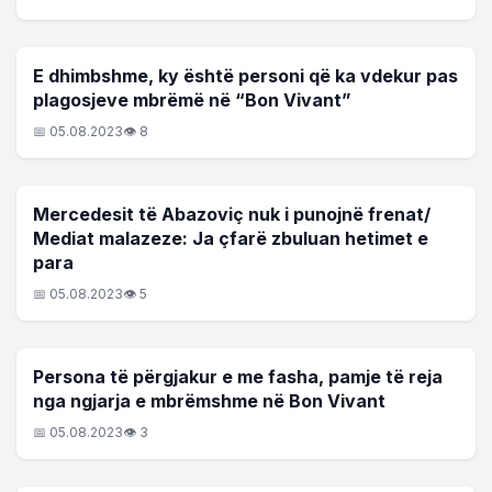
LAJME
E dhimbshme, ky është personi që ka vdekur pas
plagosjeve mbrëmë në “Bon Vivant”
📅 05.08.2023
👁 8
LAJME
Mercedesit të Abazoviç nuk i punojnë frenat/
Mediat malazeze: Ja çfarë zbuluan hetimet e
para
📅 05.08.2023
👁 5
LAJME
Persona të përgjakur e me fasha, pamje të reja
nga ngjarja e mbrëmshme në Bon Vivant
📅 05.08.2023
👁 3