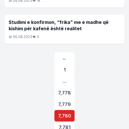
📅 05.08.2023
👁 18
LAJME
Studimi e konfirmon, “frika” me e madhe që
kishim për kafenë është realitet
📅 05.08.2023
👁 3
Posts
←
pagination
1
…
7,778
7,779
7,780
7,781