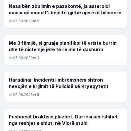
LAJME
Nasa bën zbulimin e pazakontë, ja asteroidi
masiv që mund t’i bëjë të gjithë njerëzit bilionerë
📅 05.08.2023
👁 5
LAJME
Me 3 fëmijë, si gruaja planifikoi të vriste burrin
dhe të niste një jetë të re me të dashurin
📅 05.08.2023
👁 4
LAJME
Haradinaj: Incidenti i mbrëmshëm shtron
nevojën e krijimit të Policisë së Kryeqytetit
📅 05.08.2023
👁 5
LAJME
Pushuesit braktisin plazhet, Durrësi përfshihet
nga reshjet e shiut, në Vlorë stuhi