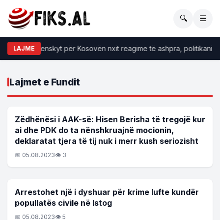
🔍
☰
ëndrimi i Zelenskyt për Kosovën nxit reagime të ashpra, politikani u
LAJME
Lajmet e Fundit
LAJME
Zëdhënësi i AAK-së: Hisen Berisha të tregojë kur
ai dhe PDK do ta nënshkruajnë mocionin,
deklaratat tjera të tij nuk i merr kush seriozisht
📅 05.08.2023
👁 3
LAJME
Arrestohet një i dyshuar për krime lufte kundër
popullatës civile në Istog
📅 05.08.2023
👁 5