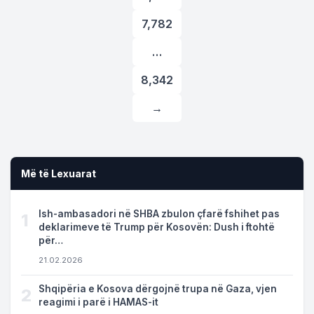
7,782
…
8,342
→
Më të Lexuarat
Ish-ambasadori në SHBA zbulon çfarë fshihet pas
1
deklarimeve të Trump për Kosovën: Dush i ftohtë
për…
21.02.2026
Shqipëria e Kosova dërgojnë trupa në Gaza, vjen
2
reagimi i parë i HAMAS-it