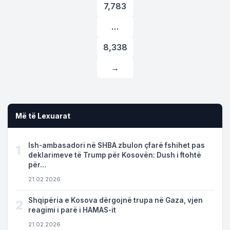
7,783
…
8,338
→
Më të Lexuarat
Ish-ambasadori në SHBA zbulon çfarë fshihet pas
1
deklarimeve të Trump për Kosovën: Dush i ftohtë
për…
21.02.2026
Shqipëria e Kosova dërgojnë trupa në Gaza, vjen
2
reagimi i parë i HAMAS-it
21.02.2026