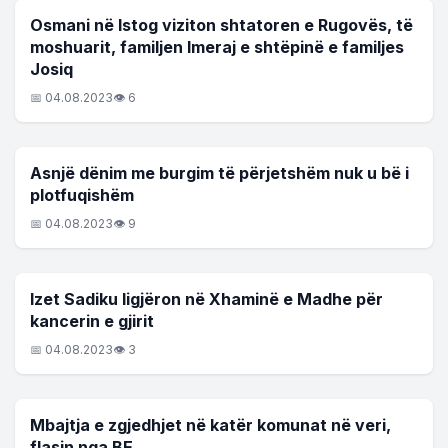
LAJME
Osmani në Istog viziton shtatoren e Rugovës, të
moshuarit, familjen Imeraj e shtëpinë e familjes
Josiq
📅 04.08.2023
👁 6
LAJME
Asnjë dënim me burgim të përjetshëm nuk u bë i
plotfuqishëm
📅 04.08.2023
👁 9
LAJME
Izet Sadiku ligjëron në Xhaminë e Madhe për
kancerin e gjirit
📅 04.08.2023
👁 3
LAJME
Mbajtja e zgjedhjet në katër komunat në veri,
flasin nga BE