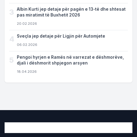
Albin Kurti jep detaje për pagën e 13-të dhe shtesat
3
pas miratimit të Buxhetit 2026
20.02.2026
Sveçla jep detaje për Ligjin për Automjete
4
06.02.2026
Pengoi hyrjen e Ramës në varrezat e dëshmorëve,
5
djali i dëshmorit shpjegon arsyen
18.04.2026