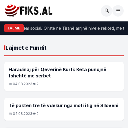
🔍
☰
trehimi problem social/ Qiratë në Tiranë arrijnë nivele rekord, më të
LAJME
Lajmet e Fundit
LAJME
Haradinaj për Qeverinë Kurti: Këta punojnë
fshehtë me serbët
📅 04.08.2023
👁 2
LAJME
Të paktën tre të vdekur nga moti i lig në Slloveni
📅 04.08.2023
👁 2