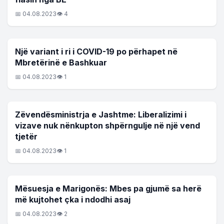
📅 04.08.2023
👁 4
LAJME
Një variant i ri i COVID-19 po përhapet në
Mbretërinë e Bashkuar
📅 04.08.2023
👁 1
LAJME
Zëvendësministrja e Jashtme: Liberalizimi i
vizave nuk nënkupton shpërngulje në një vend
tjetër
📅 04.08.2023
👁 1
LAJME
Mësuesja e Marigonës: Mbes pa gjumë sa herë
më kujtohet çka i ndodhi asaj
📅 04.08.2023
👁 2