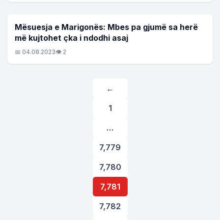
LAJME
Mësuesja e Marigonës: Mbes pa gjumë sa herë
më kujtohet çka i ndodhi asaj
📅 04.08.2023
👁 2
Posts
←
pagination
1
…
7,779
7,780
7,781
7,782