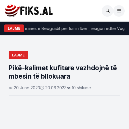
🔍
☰
asje mes Tiranës e Beogradit për lumin Ibër , reagon edhe Vuçiç
LAJME
LAJME
Pikë-kalimet kufitare vazhdojnë të
mbesin të bllokuara
📅 20 June 2023
🕐 20.06.2023
👁 10 shikime