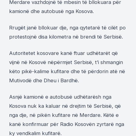
Merdare vazhdojnë të mbesin të bllokuara për
kamionë dhe autobusë nga Kosova.
Rrugët janë bllokuar dje, nga qytetarë të cilët po
protestojnë disa kilometra në brendi të Serbisë.
Autoritetet kosovare kanë ftuar udhëtarët që
vijnë në Kosovë nëpërmjet Serbisë, t’i shmangin
këto pikë-kalime kufitare dhe të përdorin atë në
Mutivodë dhe Dheu i Bardhë.
Asnjë kamionë e autobusë udhëtarësh nga
Kosova nuk ka kaluar në drejtim të Serbisë, që
nga dje, në pikën kufitare në Merdare. Këtë e
kanë konfirmuar për Radio Kosovën zyrtarë nga
ky vendkalim kufitarë.