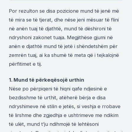
Por rezulton se disa pozicione mund të jenë më
të mira se të tjerat, dhe nëse jeni mësuar të flini
në anën tuaj të djathtë, mund të dëshironi të
ndryshoni zakonet tuaja. Megjithëse gjumi në
anën e djathtë mund të jetë i shëndetshëm për
zemrën tuaj, ai ka shumë të meta që i tejkalojnë
përfitimet e tij.
1. Mund të përkeqësojë urthin
Nëse po përpiqeni të hiqni qafe ndjesinë e
bezdisshme të urthit, atëherë bërja e disa
ndryshimeve në stilin e jetës, si veshja e rrobave
të lirshme dhe zgjedhja e ushtrimeve me ndikim
të ulët, mund t’ju ndihmojë të lehtësoni