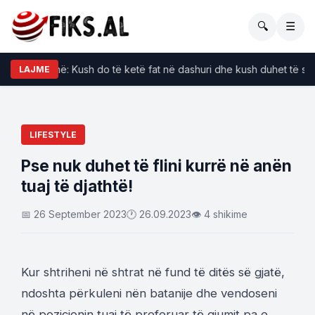
🔍
☰
ju udhëzojnë: Kush do të ketë fat në dashuri dhe kush duhet të shm
LAJME
LIFESTYLE
Pse nuk duhet të flini kurrë në anën
tuaj të djathtë!
📅 26 September 2023
🕐 26.09.2023
👁 4 shikime
Kur shtriheni në shtrat në fund të ditës së gjatë,
ndoshta përkuleni nën batanije dhe vendoseni
në pozicionin tuaj të preferuar të gjumit pa e