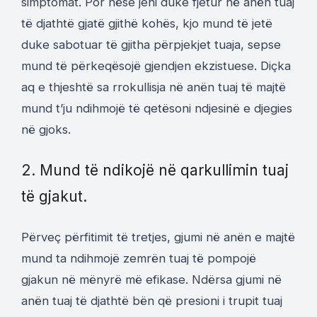
simptomat. Por nëse jeni duke fjetur në anën tuaj
të djathtë gjatë gjithë kohës, kjo mund të jetë
duke sabotuar të gjitha përpjekjet tuaja, sepse
mund të përkeqësojë gjendjen ekzistuese. Diçka
aq e thjeshtë sa rrokullisja në anën tuaj të majtë
mund t’ju ndihmojë të qetësoni ndjesinë e djegies
në gjoks.
2. Mund të ndikojë në qarkullimin tuaj
të gjakut.
Përveç përfitimit të tretjes, gjumi në anën e majtë
mund ta ndihmojë zemrën tuaj të pompojë
gjakun në mënyrë më efikase. Ndërsa gjumi në
anën tuaj të djathtë bën që presioni i trupit tuaj