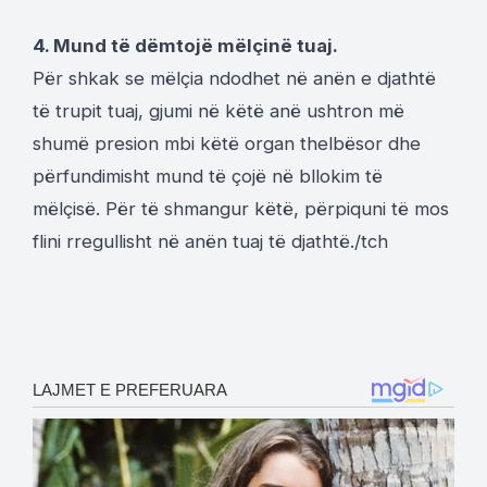
4. Mund të dëmtojë mëlçinë tuaj.
Për shkak se mëlçia ndodhet në anën e djathtë
të trupit tuaj, gjumi në këtë anë ushtron më
shumë presion mbi këtë organ thelbësor dhe
përfundimisht mund të çojë në bllokim të
mëlçisë. Për të shmangur këtë, përpiquni të mos
flini rregullisht në anën tuaj të djathtë./tch