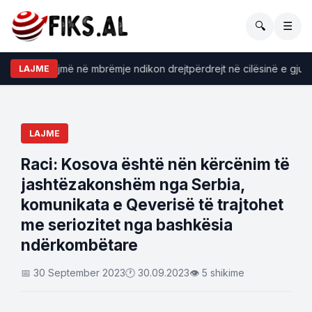
🔍
☰
 konsumojmë në mbrëmje ndikon drejtpërdrejt në cilësinë e gjumit
LAJME
LAJME
Raci: Kosova është nën kërcënim të
jashtëzakonshëm nga Serbia,
komunikata e Qeverisë të trajtohet
me seriozitet nga bashkësia
ndërkombëtare
📅 30 September 2023
🕐 30.09.2023
👁 5 shikime