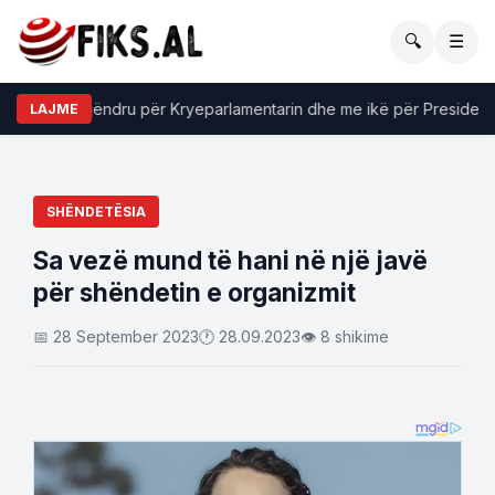
🔍
☰
a do me qëndru për Kryeparlamentarin dhe me ikë për Presidentin”
LAJME
SHËNDETËSIA
Sa vezë mund të hani në një javë
për shëndetin e organizmit
📅 28 September 2023
🕐 28.09.2023
👁 8 shikime