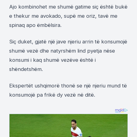
Ajo kombinohet me shumë gatime siç është bukë
e thekur me avokado, supë me oriz, tavë me
spinaq apo ëmbëlsira.
Siç duket, gjatë një jave njeriu arrin të konsumojë
shumë vezë dhe natyrshëm lind pyetja nëse
konsumi i kaq shumë vezëve është i
shëndetshëm.
Ekspertët ushqimorë thonë se një njeriu mund të
konsumojë pa frikë dy vezë në ditë.