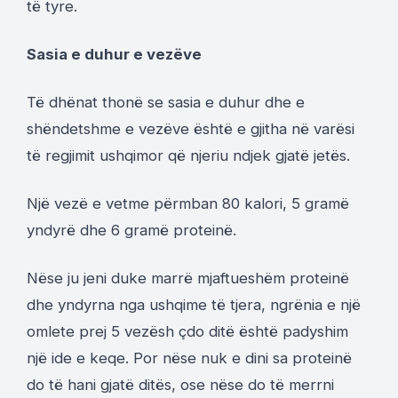
të tyre.
Sasia e duhur e vezëve
Të dhënat thonë se sasia e duhur dhe e
shëndetshme e vezëve është e gjitha në varësi
të regjimit ushqimor që njeriu ndjek gjatë jetës.
Një vezë e vetme përmban 80 kalori, 5 gramë
yndyrë dhe 6 gramë proteinë.
Nëse ju jeni duke marrë mjaftueshëm proteinë
dhe yndyrna nga ushqime të tjera, ngrënia e një
omlete prej 5 vezësh çdo ditë është padyshim
një ide e keqe. Por nëse nuk e dini sa proteinë
do të hani gjatë ditës, ose nëse do të merrni