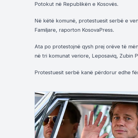
Potokut në Republikën e Kosovës.
Në këtë komunë, protestuesit serbë e ven
Familjare, raporton KosovaPress.
Ata po protestojnë qysh prej orëve të mën
në tri komunat veriore, Leposaviq, Zubin 
Protestuesit serbë kanë përdorur edhe fëm