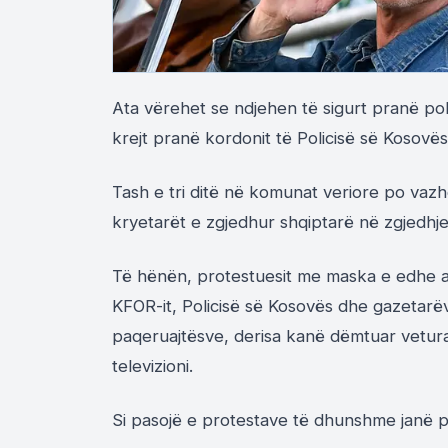
Ata vërehet se ndjehen të sigurt pranë poli
krejt pranë kordonit të Policisë së Kosovës
Tash e tri ditë në komunat veriore po vazh
kryetarët e zgjedhur shqiptarë në zgjedhje
Të hënën, protestuesit me maska e edhe a
KFOR-it, Policisë së Kosovës dhe gazetarë
paqeruajtësve, derisa kanë dëmtuar vetura
televizioni.
Si pasojë e protestave të dhunshme janë p