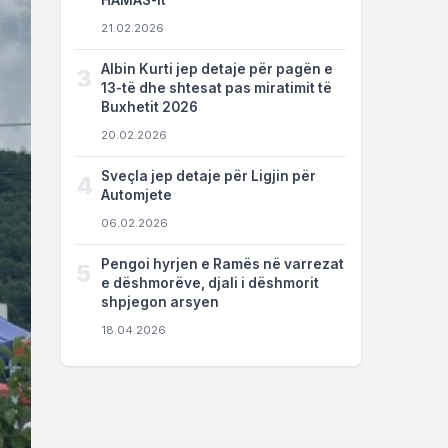
HAMAS-it
21.02.2026
Albin Kurti jep detaje për pagën e
3
13-të dhe shtesat pas miratimit të
Buxhetit 2026
20.02.2026
Sveçla jep detaje për Ligjin për
4
Automjete
06.02.2026
Pengoi hyrjen e Ramës në varrezat
5
e dëshmorëve, djali i dëshmorit
shpjegon arsyen
18.04.2026