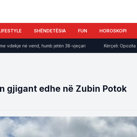
LIFESTYLE
SHËNDETËSIA
FUN
HOROSKOPI
ekje në vend, humb jetën 38-vjeçari
Kërçeli: Opozita po m
n gjigant edhe në Zubin Potok