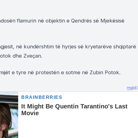
dosën flamurin në objektin e Qendrës së Mjekësisë
gjesit, në kundërshtim të hyrjes së kryetarëve shqiptarë
Potok dhe Zveçan.
ijët e tyre në protestën e sotme në Zubin Potok.