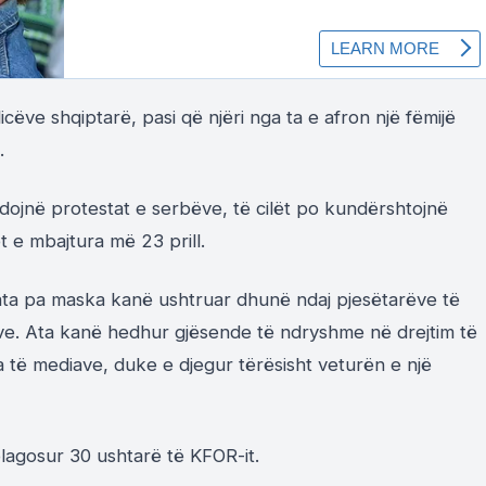
cëve shqiptarë, pasi që njëri nga ta e afron një fëmijë
.
dojnë protestat e serbëve, të cilët po kundërshtojnë
t e mbajtura më 23 prill.
ta pa maska kanë ushtruar dhunë ndaj pjesëtarëve të
ve. Ata kanë hedhur gjësende të ndryshme në drejtim të
 të mediave, duke e djegur tërësisht veturën e një
lagosur 30 ushtarë të KFOR-it.