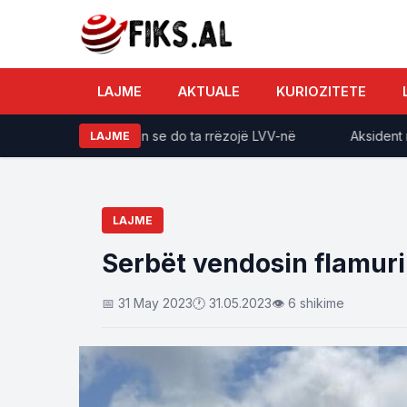
LAJME
AKTUALE
KURIOZITETE
shtetin me shpresën se do ta rrëzojë LVV-në
Aksident me vd
LAJME
LAJME
Serbët vendosin flamuri
📅 31 May 2023
🕐 31.05.2023
👁 6 shikime