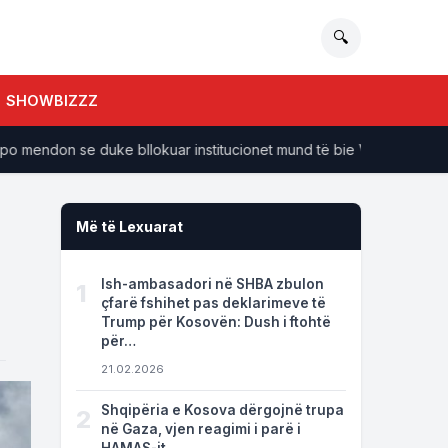
🔍
SHOWBIZZZ
endon se duke bllokuar institucionet mund të bie VV-ja
Të d
Më të Lexuarat
Ish-ambasadori në SHBA zbulon
1
çfarë fshihet pas deklarimeve të
Trump për Kosovën: Dush i ftohtë
për…
21.02.2026
Shqipëria e Kosova dërgojnë trupa
2
në Gaza, vjen reagimi i parë i