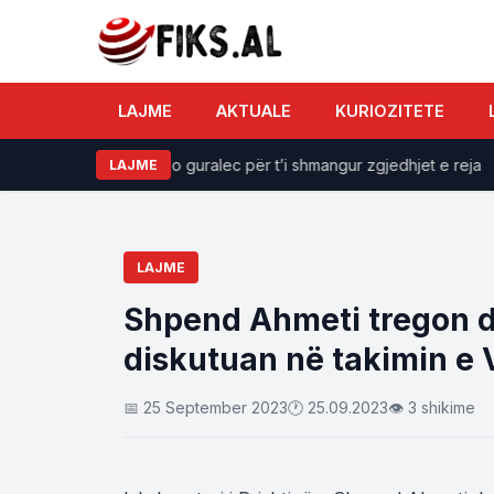
LAJME
AKTUALE
KURIOZITETE
uhet ta lëvizim çdo guralec për t’i shmangur zgjedhjet e reja
LAJME
LAJME
Shpend Ahmeti tregon 
diskutuan në takimin e
📅 25 September 2023
🕐 25.09.2023
👁 3 shikime