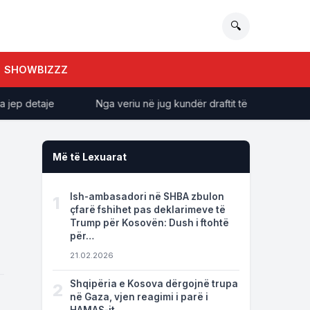
🔍
SHOWBIZZZ
 detaje
Nga veriu në jug kundër draftit të PS për Reformën T
Më të Lexuarat
Ish-ambasadori në SHBA zbulon
1
çfarë fshihet pas deklarimeve të
Trump për Kosovën: Dush i ftohtë
për…
21.02.2026
Shqipëria e Kosova dërgojnë trupa
2
në Gaza, vjen reagimi i parë i