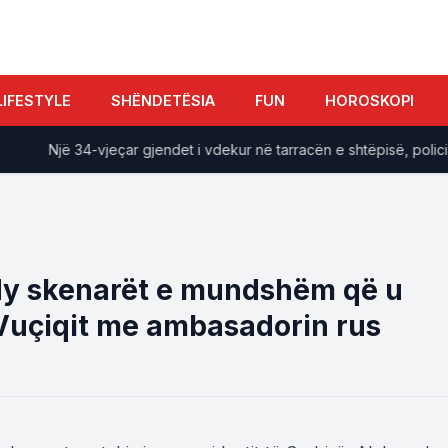
LIFESTYLE
SHËNDETËSIA
FUN
HOROSKOPI
Një 34-vjeçar gjendet i vdekur në tarracën e shtëpisë, policia jep
dy skenarët e mundshëm që u
 Vuçiqit me ambasadorin rus