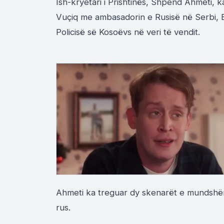
Ish-kryetari i Prishtinës, Shpend Ahmeti, 
Vuçiq me ambasadorin e Rusisë në Serbi, B
Policisë së Kosoëvs në veri të vendit.
Ahmeti ka treguar dy skenarët e mundshëm
rus.