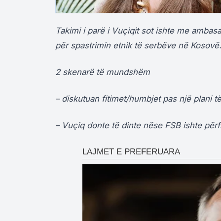
Takimi i parë i Vuçiqit sot ishte me amba
për spastrimin etnik të serbëve në Kosovë
2 skenarë të mundshëm
– diskutuan fitimet/humbjet pas një plani t
– Vuçiq donte të dinte nëse FSB ishte përfs