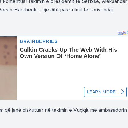
ka komentuar takimin e presidentit të Serbisë, Aleksandar
ocan-Harchenko, një ditë pas sulmit terrorist ndaj
 që janë diskutuar në takimin e Vuçiqit me ambasadorin