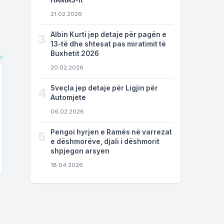
HAMAS-it
21.02.2026
Albin Kurti jep detaje për pagën e
3
13-të dhe shtesat pas miratimit të
Buxhetit 2026
20.02.2026
Sveçla jep detaje për Ligjin për
4
Automjete
06.02.2026
Pengoi hyrjen e Ramës në varrezat
5
e dëshmorëve, djali i dëshmorit
shpjegon arsyen
18.04.2026