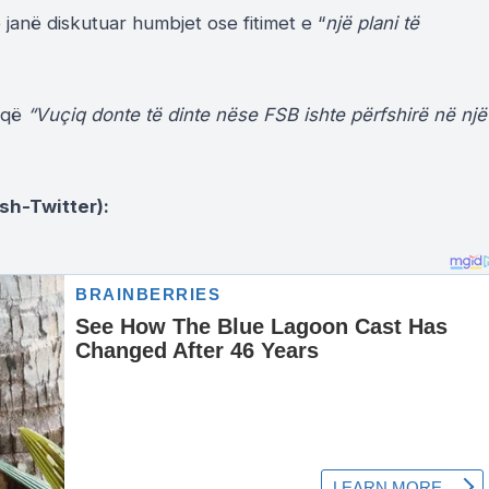
 janë diskutuar humbjet ose fitimet e “
një plani të
 që
“Vuçiq donte të dinte nëse FSB ishte përfshirë në një
ish-Twitter):