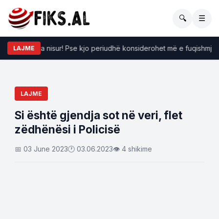
🔍
☰
 i Luanit ka nisur! Pse kjo periudhë konsiderohet më e fuqishmja për
LAJME
LAJME
Si është gjendja sot në veri, flet
zëdhënësi i Policisë
📅 03 June 2023
🕐 03.06.2023
👁 4 shikime