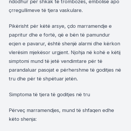
ndodhur për shkak të trombozës, embolisë apo
çrregullimeve të tjera vaskulare.
Pikërisht për këtë arsye, çdo marramendje e
papritur dhe e fortë, që e bën të pamundur
ecjen e pavarur, është shenjë alarmi dhe kërkon
vlerësim mjekësor urgjent. Njohja në kohë e këtij
simptomi mund të jetë vendimtare për të
parandaluar pasojat e përhershme të goditjes në
tru dhe për të shpëtuar jetën.
Simptoma të tjera të goditjes në tru
Përveç marramendjes, mund të shfaqen edhe
këto shenja: