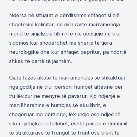
Ndërsa në situatat e përditshme shfaqet si një
shqetësim kalimtar, në disa raste marramendja
mund të sinjalizojë fillimin e një goditjeje në tru,
sidomos kur shoqërohet me shenja të tjera
neurologjike dhe kur shfaqet papritur, pa ndonjë
shkak të qartë të jashtëm.
Gjatë fazës akute të marramendjes së shkaktuar
nga goditja në tru, personi humbet aftësinë për
t’u lëvizur në mënyrë të pavarur. Kjo ndjenjë e
menjëhershme e humbjes së ekuilibrit, e
shoqëruar me përzierje, lëkundje ose ndjesinë
sikur gjithçka rrotullohet, është pasojë e dëmtimit
të strukturave të trungut të trurit ose trurit të