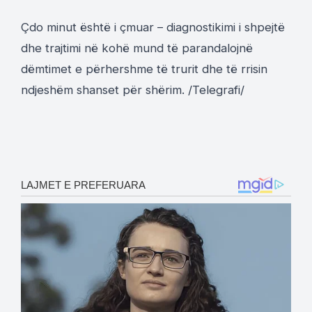
Çdo minut është i çmuar – diagnostikimi i shpejtë
dhe trajtimi në kohë mund të parandalojnë
dëmtimet e përhershme të trurit dhe të rrisin
ndjeshëm shanset për shërim. /Telegrafi/