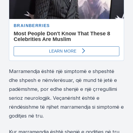
Marramendja është një simptomë e shpeshtë
dhe shpesh e nënvlerësuar, që mund të jetë e
padëmshme, por edhe shenjë e një çrregullimi
serioz neurologjik. Veçanërisht është e
rëndësishme të njihet marramendja si simptomë e
goditjes në tru.
Kur marramendja është shenjë e goditjes në tru