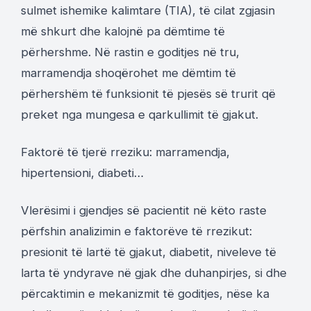
sulmet ishemike kalimtare (TIA), të cilat zgjasin
më shkurt dhe kalojnë pa dëmtime të
përhershme. Në rastin e goditjes në tru,
marramendja shoqërohet me dëmtim të
përhershëm të funksionit të pjesës së trurit që
preket nga mungesa e qarkullimit të gjakut.
Faktorë të tjerë rreziku: marramendja,
hipertensioni, diabeti…
Vlerësimi i gjendjes së pacientit në këto raste
përfshin analizimin e faktorëve të rrezikut:
presionit të lartë të gjakut, diabetit, niveleve të
larta të yndyrave në gjak dhe duhanpirjes, si dhe
përcaktimin e mekanizmit të goditjes, nëse ka