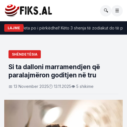
🔍
☰
Jeta po i përkëdhel! Këto 3 shenja të zodiakut do të përjeto
LAJME
SHËNDETËSIA
Si ta dalloni marramendjen që
paralajmëron goditjen në tru
📅 13 November 2025
🕐 13.11.2025
👁 5 shikime