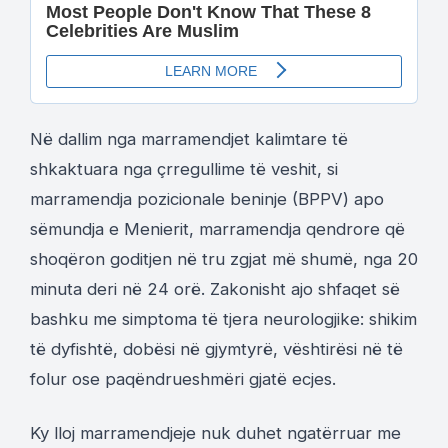
Në dallim nga marramendjet kalimtare të
shkaktuara nga çrregullime të veshit, si
marramendja pozicionale beninje (BPPV) apo
sëmundja e Menierit, marramendja qendrore që
shoqëron goditjen në tru zgjat më shumë, nga 20
minuta deri në 24 orë. Zakonisht ajo shfaqet së
bashku me simptoma të tjera neurologjike: shikim
të dyfishtë, dobësi në gjymtyrë, vështirësi në të
folur ose paqëndrueshmëri gjatë ecjes.
Ky lloj marramendjeje nuk duhet ngatërruar me