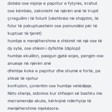
dobësi ose mpirje e papritur e fytyrës, krahut
ose këmbës, zakonisht në njërën anë të trupit
çrregullim i të folurit (vështirësi në shqiptim, të
folur të pakuptueshëm ose pamundësi për të
kuptuar të tjerët)
humbje e menjëhershme e shikimit në një ose të
dy sytë, ose shikim i dyfishtë (diplopi)
humbje ekuilibri, pasiguri gjatë ecjes, pengim ose
anuesje në njërën anë
dhimbje koke e papritur dhe shumë e fortë, pa
shkak të njohur
konfuzion, çorientim ose humbje vetëdijeje.
Këto shenja, sidomos kur shfaqen së bashku me
marramendje akute, kërkojnë ndërhyrje të
menjëhershme mjekësore.