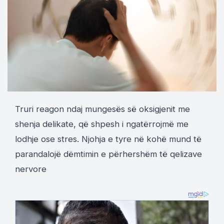
Truri reagon ndaj mungesës së oksigjenit me
shenja delikate, që shpesh i ngatërrojmë me
lodhje ose stres. Njohja e tyre në kohë mund të
parandalojë dëmtimin e përhershëm të qelizave
nervore